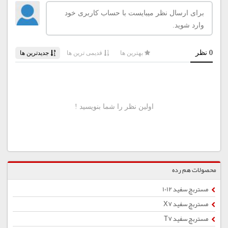
محصولات هم رده
مستربچ سفید 1012
مستربچ سفید X7
مستربچ سفید T7