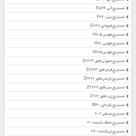
مستربچ آبی E596
مستربچ سبز F640
مستربچ قهوه ای G798
مستربچ طوسی H805
مستربچ طوسی H810
مستربچ طوسی H815
مستربچ صورتی فلور Z2424
مستربچ قرمز فلور Z2323
مستربچ نارنجی فلور Z2222
مستربچ سبز فلور Z2727
مستربچ زرد فلور Z2121
مستربچ نقره ای M400
مستربچ صدفی 2002
مستربچ شفاف کننده 2000
مستربچ لیزکننده 3600