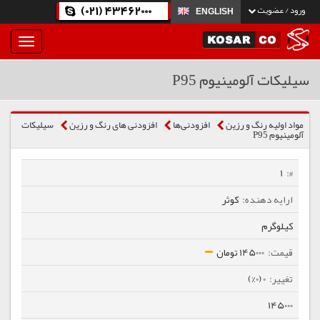
(021) 43462000
ورود / عضویت
ENGLISH
بار
و
بسته
سیلیکات آلومینیوم P95
نمودن
فهرست
مواد اولیه رنگ و رزین
افزودنی‌ها
افزودنی های رنگ و رزین
سیلیکات
آلومینیوم P95
1
کوثر
کیلوگرم
145000 تومان
0 (0%)
145000