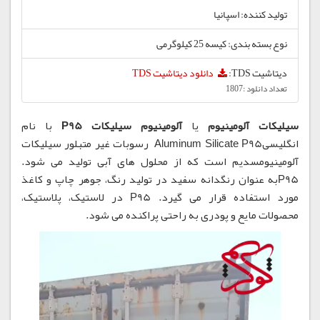
تولید کننده: اسپانیا
نوع بسته بندی: کیسه 25 کیلوگرمی
دیتاشیت TDS:
دانلود دیتاشیت TDS
تعداد دانلود :1807
سیلیکات آلومینیوم
یا
آلومینیوم سیلیکات P95
با نام
انگلیسیAluminum Silicate P95 رسوبات غیر متبلور سیلیکات
آلومینیومسدیم است که از محلول های آبی تولید می شود.
P95به عنوان رنگدانه سفید در تولید رنگ، جوهر چاپ و کاغذ
مورد استفاده قرار می گیرد. P95 در لاستیک، پلاستیک،
محصولات مایع و پودری به راحتی پراکنده می شود.