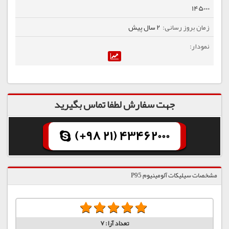
145000
2 سال پیش
جهت سفارش لطفا تماس بگیرید
(+98 21) 43462000
مشخصات سیلیکات آلومینیوم P95
تعداد آرا:
7