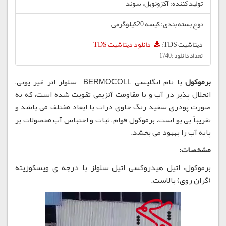
تولید کننده: آکزونوبل، سوئد
نوع بسته بندی: کیسه 20کیلوگرمی
دیتاشیت TDS:
دانلود دیتاشیت TDS
تعداد دانلود :1740
برموکول
با نام انگلیسی BERMOCOLL سلولز اتر غیر یونی،
انحلال پذیر در آب و با مقاومت آنزیمی تقویت شده است، که به
صورت پودری سفید رنگ حاوی ذرات با ابعاد مختلف می باشد و
تقریباً بی بو است. برموکول قوام، ثبات و احتباس آب محصولات بر
پایه آب را بهبود می بخشد.
مشخصات:
برموکول، اتیل هیدروکسی اتیل سلولز با درجه ی ویسکوزیته
(گران روی) بالاست.