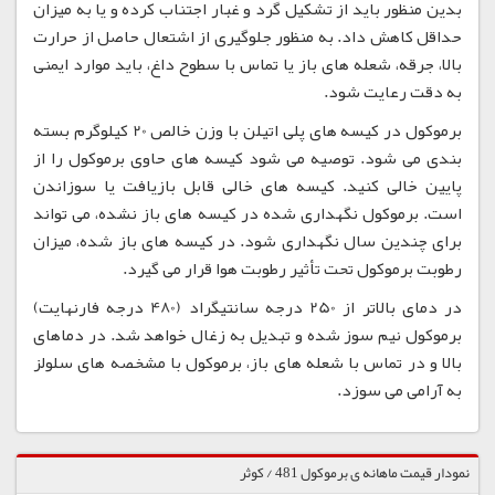
بدین منظور باید از تشکیل گرد و غبار اجتناب کرده و یا به میزان
حداقل کاهش داد. به منظور جلوگیری از اشتعال حاصل از حرارت
بالا، جرقه، شعله های باز یا تماس با سطوح داغ، باید موارد ایمنی
به دقت رعایت شود.
برموکول در کیسه های پلی اتیلن با وزن خالص 20 کیلوگرم بسته
بندی می شود. توصیه می شود کیسه های حاوی برموکول را از
پایین خالی کنید. کیسه های خالی قابل بازیافت یا سوزاندن
است. برموکول نگهداری شده در کیسه های باز نشده، می تواند
برای چندین سال نگهداری شود. در کیسه های باز شده، میزان
رطوبت برموکول تحت تأثیر رطوبت هوا قرار می گیرد.
در دمای بالاتر از 250 درجه سانتیگراد (480 درجه فارنهایت)
برموکول نیم سوز شده و تبدیل به زغال خواهد شد. در دماهای
بالا و در تماس با شعله های باز، برموکول با مشخصه های سلولز
به آرامی می سوزد.
نمودار قیمت ماهانه ی برموکول 481 / کوثر