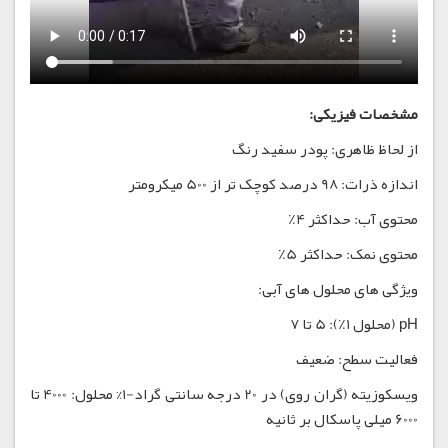
مشخصات فیزیکی:
از لحاظ ظاهری: پودر سفید رنگ
اندازه ذرات: 98 درصد کوچک تر از 500 میکرومتر
محتوی آب: حداکثر 4٪
محتوی نمک: حداکثر 5٪
ویژگی های محلول های آبی:
pH (محلول 1٪): 5 تا 7
فعالیت سطح: ضعیف
ویسکوزیته (گران روی) در 20 درجه سانتی گراد-1% محلول: 4000 تا
6000 میلی پاسکال بر ثانیه