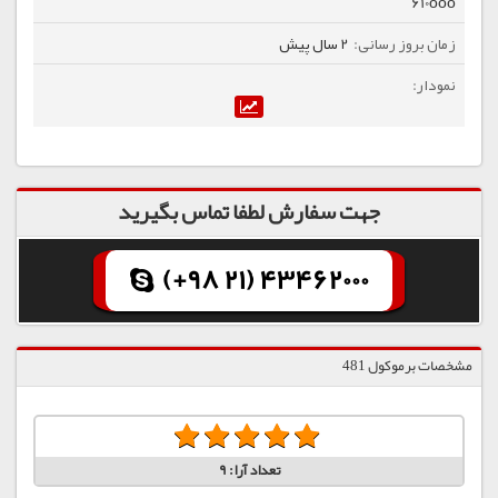
610ooo
2 سال پیش
جهت سفارش لطفا تماس بگیرید
(+98 21) 43462000
مشخصات برموکول 481
تعداد آرا:
9