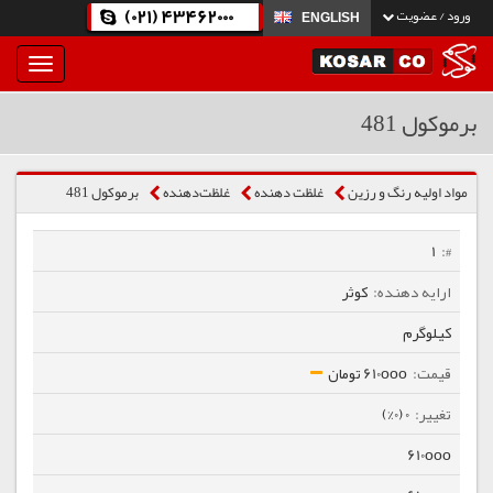
(021) 43462000
ورود / عضویت
ENGLISH
بار
و
بسته
برموکول 481
نمودن
فهرست
مواد اولیه رنگ و رزین
غلظت دهنده
غلظت‌دهنده
برموکول 481
1
کوثر
کیلوگرم
610ooo تومان
0 (0%)
610ooo