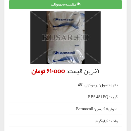
مقایسه محصولات
آخرین قیمت:
610ooo تومان
نام محصول: برموکول 481
گرید: EBS 481 FQ
عنوان انگلیسی: Bermocoll
واحد: کیلوگرم