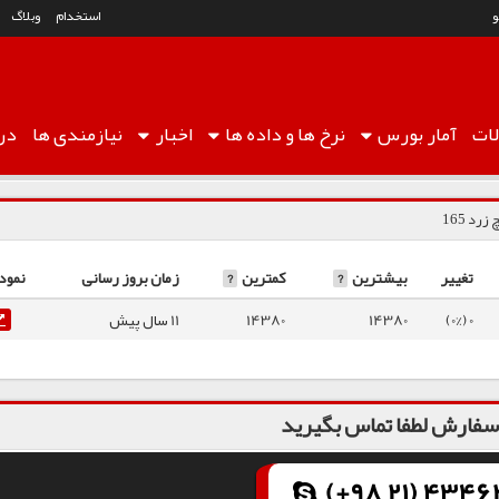
استخدام
وبلاگ
ات
آمار
بورس
نرخ ها
و داده ها
اخبار
نیازمندی ها
درب
رد 165
تغییر
بیشترین
?
کمترین
?
زمان بروز رسانی
نمود
0 (0%)
14380
14380
11 سال پیش
فارش لطفا تماس بگیرید
(+98 21) 43462