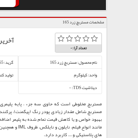
مشخصات مستربچ زرد 165
آخرین
تعداد آرا:
0
نام محصول: مستربچ زرد 165
گرید: 165
واحد: کیلوگرم
تولید کن
دیتاشیت TDS: -
مستربچ مخلوطی است که حاوی سه جزء ، پایه پلیمری،
مستربچ شامل مقدار زیادی پودر رنگ (پیگمنت)، پرکننده
بهبود خواص و یا کاهش قیمت تمام شده به پلیمر اضافه
مانند انواع فی
های پلاستیکی و ... کاربرد دارد.