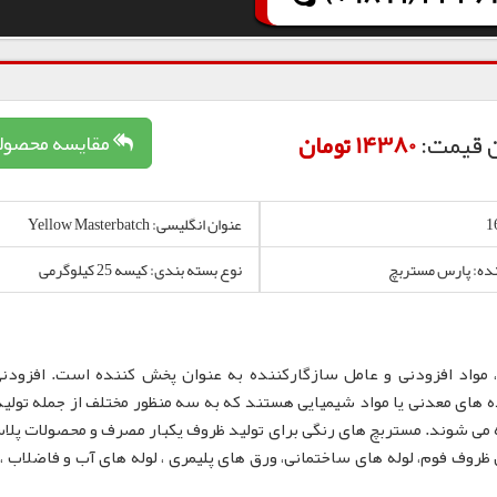
 قیمت:
14380 تومان
مقایسه محصول
عنوان انگلیسی: Yellow Masterbatch
نده: پارس مستربچ
نوع بسته بندی: کیسه 25 کیلوگرمی
 مواد افزودنی و عامل سازگارکننده به عنوان پخش کننده است. افزودن
 های معدنی یا مواد شیمیایی هستند که به سه منظور مختلف از جمله تولید
 می شوند. مستربچ های رنگی برای تولید ظروف یکبار مصرف و محصولات پلا
لم، نایلون و نایلکس، ظروف IML و همچنین ظروف فوم، لوله های ساختمانی، ورق های پلیمری ، لوله های آب و فاضلا