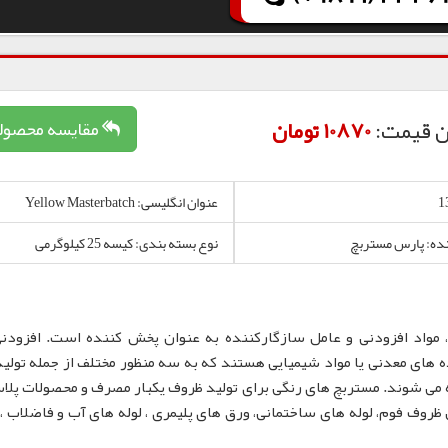
ن قیمت:
10870 تومان
مقایسه محصول
عنوان انگلیسی: Yellow Masterbatch
نده: پارس مستربچ
نوع بسته بندی: کیسه 25 کیلوگرمی
 مواد افزودنی و عامل سازگارکننده به عنوان پخش کننده است. افزودن
 های معدنی یا مواد شیمیایی هستند که به سه منظور مختلف از جمله تولید
 می شوند. مستربچ های رنگی برای تولید ظروف یکبار مصرف و محصولات پلا
لم، نایلون و نایلکس، ظروف IML و همچنین ظروف فوم، لوله های ساختمانی، ورق های پلیمری ، لوله های آب و فاضلا