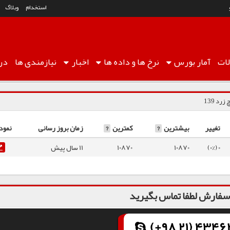
استخدام
وبلاگ
ات
آمار
بورس
نرخ ها
و داده ها
اخبار
نیازمندی ها
درب
رد 139
تغییر
بیشترین
?
کمترین
?
زمان بروز رسانی
نمود
0 (0%)
10870
10870
11 سال پیش
فارش لطفا تماس بگیرید
(+98 21) 43462