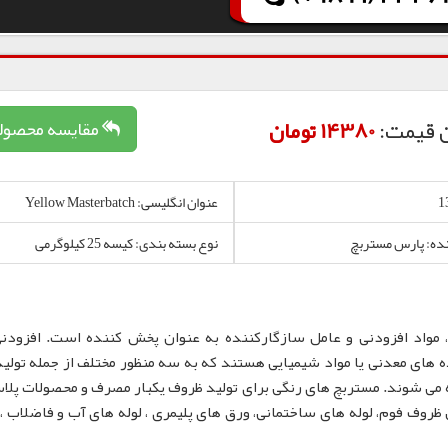
 قیمت:
14380 تومان
مقایسه محصول
عنوان انگلیسی: Yellow Masterbatch
نده: پارس مستربچ
نوع بسته بندی: کیسه 25 کیلوگرمی
 مواد افزودنی و عامل سازگارکننده به عنوان پخش کننده است. افزودن
 های معدنی یا مواد شیمیایی هستند که به سه منظور مختلف از جمله تولید
 می شوند. مستربچ های رنگی برای تولید ظروف یکبار مصرف و محصولات پلا
لم، نایلون و نایلکس، ظروف IML و همچنین ظروف فوم، لوله های ساختمانی، ورق های پلیمری ، لوله های آب و فاضلا