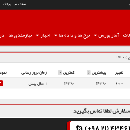
استخدام
وبلاگ
ات
آمار
بورس
نرخ ها
و داده ها
اخبار
نیازمندی ها
درب
رد 130
تغییر
بیشترین
?
کمترین
?
زمان بروز رسانی
نمود
0 (0%)
14380
14380
11 سال پیش
فارش لطفا تماس بگیرید
(+98 21) 43462