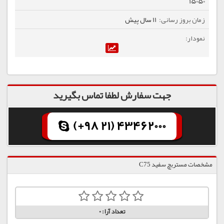
15050
11 سال پیش
جهت سفارش لطفا تماس بگیرید
(+98 21) 43462000
مشخصات مستربچ سفید C75
تعداد آرا:
0