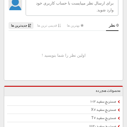
محصولات هم رده
مستربچ سفید 1012
مستربچ سفید X7
مستربچ سفید T7
مستربچ سفید 11120