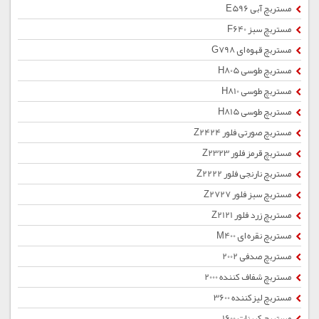
مستربچ آبی E596
مستربچ سبز F640
مستربچ قهوه ای G798
مستربچ طوسی H805
مستربچ طوسی H810
مستربچ طوسی H815
مستربچ صورتی فلور Z2424
مستربچ قرمز فلور Z2323
مستربچ نارنجی فلور Z2222
مستربچ سبز فلور Z2727
مستربچ زرد فلور Z2121
مستربچ نقره ای M400
مستربچ صدفی 2002
مستربچ شفاف کننده 2000
مستربچ لیزکننده 3600
مستربچ کربنات 1600