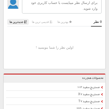
محصولات هم رده
مستربچ سفید 1012
مستربچ سفید X7
مستربچ سفید T7
مستربچ سفید 11120