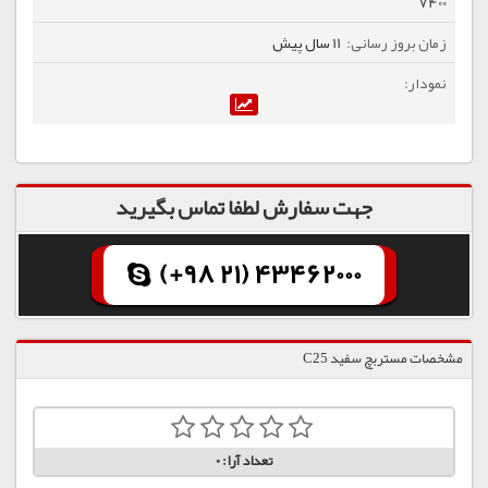
7400
11 سال پیش
جهت سفارش لطفا تماس بگیرید
(+98 21) 43462000
مشخصات مستربچ سفید C25
تعداد آرا:
0