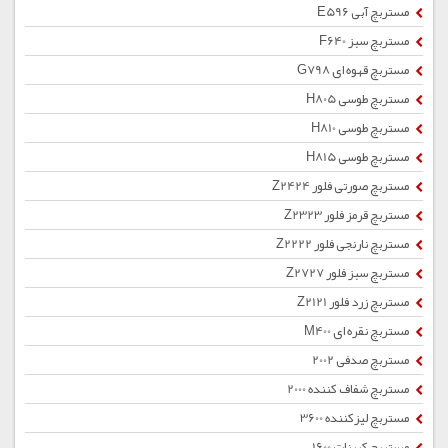
مستربچ آبی E596
مستربچ سبز F640
مستربچ قهوه ای G798
مستربچ طوسی H805
مستربچ طوسی H810
مستربچ طوسی H815
مستربچ صورتی فلور Z2424
مستربچ قرمز فلور Z2323
مستربچ نارنجی فلور Z2222
مستربچ سبز فلور Z2727
مستربچ زرد فلور Z2121
مستربچ نقره ای M400
مستربچ صدفی 2002
مستربچ شفاف کننده 2000
مستربچ لیزکننده 3600
مستربچ کربنات 1600