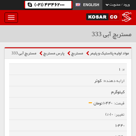
(021) 43462000
ورود / عضویت
ENGLISH
بار
و
بسته
مستربچ آبی 333
نمودن
فهرست
مواد اولیه پلاستیک و پلیمر
مستربچ
پارس مستربچ
مستربچ آبی 333
1
کوثر
کیلوگرم
10440 تومان
0 (0%)
10440