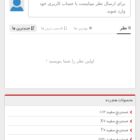
محصولات هم رده
مستربچ سفید 1012
مستربچ سفید X7
مستربچ سفید T7
مستربچ سفید 11120