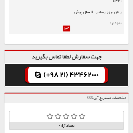
10440
11 سال پیش
جهت سفارش لطفا تماس بگیرید
(+98 21) 43462000
مشخصات مستربچ آبی 333
تعداد آرا:
0