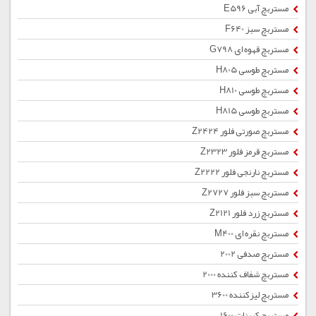
مستربچ آبی E596
مستربچ سبز F640
مستربچ قهوه ای G798
مستربچ طوسی H805
مستربچ طوسی H810
مستربچ طوسی H815
مستربچ صورتی فلور Z2424
مستربچ قرمز فلور Z2323
مستربچ نارنجی فلور Z2222
مستربچ سبز فلور Z2727
مستربچ زرد فلور Z2121
مستربچ نقره ای M400
مستربچ صدفی 2002
مستربچ شفاف کننده 2000
مستربچ لیزکننده 3600
مستربچ کربنات 1600