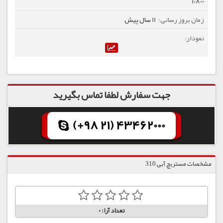
10800
11 سال پیش
جهت سفارش لطفا تماس بگیرید
(+98 21) 43462000
مشخصات مستربچ آبی 310
تعداد آرا:
0