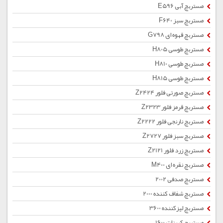
مستربچ آبی E596
مستربچ سبز F640
مستربچ قهوه ای G798
مستربچ طوسی H805
مستربچ طوسی H810
مستربچ طوسی H815
مستربچ صورتی فلور Z2424
مستربچ قرمز فلور Z2323
مستربچ نارنجی فلور Z2222
مستربچ سبز فلور Z2727
مستربچ زرد فلور Z2121
مستربچ نقره ای M400
مستربچ صدفی 2002
مستربچ شفاف کننده 2000
مستربچ لیزکننده 3600
مستربچ کربنات 1600