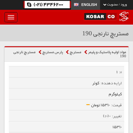
(021) 43462000
ورود / عضویت
ENGLISH
بار
و
بسته
مستربچ نارنجی 190
نمودن
فهرست
مواد اولیه پلاستیک و پلیمر
مستربچ
پارس مستربچ
مستربچ نارنجی
190
1
کوثر
کیلوگرم
15310 تومان
0 (0%)
15310