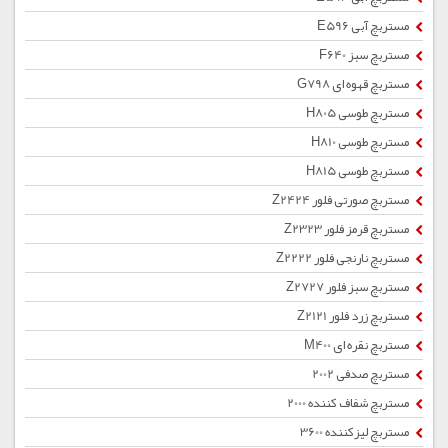
مستربچ آبی E596
مستربچ سبز F640
مستربچ قهوه ای G798
مستربچ طوسی H805
مستربچ طوسی H810
مستربچ طوسی H815
مستربچ صورتی فلور Z2424
مستربچ قرمز فلور Z2323
مستربچ نارنجی فلور Z2222
مستربچ سبز فلور Z2727
مستربچ زرد فلور Z2121
مستربچ نقره ای M400
مستربچ صدفی 2002
مستربچ شفاف کننده 2000
مستربچ لیزکننده 3600