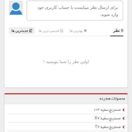
محصولات هم رده
مستربچ سفید 1012
مستربچ سفید X7
مستربچ سفید T7