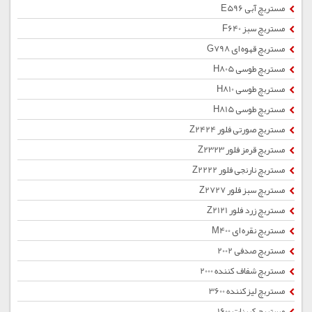
مستربچ آبی E596
مستربچ سبز F640
مستربچ قهوه ای G798
مستربچ طوسی H805
مستربچ طوسی H810
مستربچ طوسی H815
مستربچ صورتی فلور Z2424
مستربچ قرمز فلور Z2323
مستربچ نارنجی فلور Z2222
مستربچ سبز فلور Z2727
مستربچ زرد فلور Z2121
مستربچ نقره ای M400
مستربچ صدفی 2002
مستربچ شفاف کننده 2000
مستربچ لیزکننده 3600
مستربچ کربنات 1600