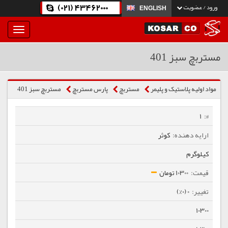
(021) 43462000
ورود / عضویت
ENGLISH
بار
و
بسته
مستربچ سبز 401
نمودن
فهرست
مواد اولیه پلاستیک و پلیمر
مستربچ
پارس مستربچ
مستربچ سبز 401
1
کوثر
کیلوگرم
10300 تومان
0 (0%)
10300