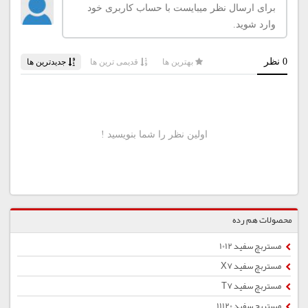
محصولات هم رده
مستربچ سفید 1012
مستربچ سفید X7
مستربچ سفید T7
مستربچ سفید 11120