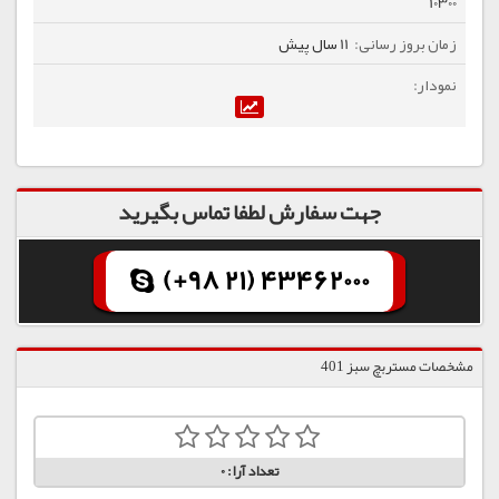
10300
11 سال پیش
جهت سفارش لطفا تماس بگیرید
(+98 21) 43462000
مشخصات مستربچ سبز 401
تعداد آرا:
0