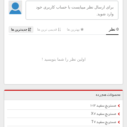
محصولات هم رده
مستربچ سفید 1012
مستربچ سفید X7
مستربچ سفید T7