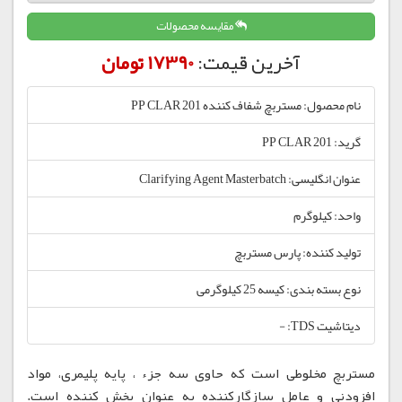
مقایسه محصولات
آخرین قیمت:
17390 تومان
نام محصول: مستربچ شفاف کننده PP CLAR 201
گرید: PP CLAR 201
عنوان انگلیسی: Clarifying Agent Masterbatch
واحد: کیلوگرم
تولید کننده: پارس مستربچ
نوع بسته بندی: کیسه 25 کیلوگرمی
دیتاشیت TDS: -
مستربچ مخلوطی است که حاوی سه جزء ، پایه پلیمری، مواد
افزودنی و عامل سازگارکننده به عنوان پخش کننده است.