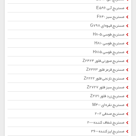
مستربچ آبی E596
مستربچ سبز F640
مستربچ قهوه ای G798
مستربچ طوسی H805
مستربچ طوسی H810
مستربچ طوسی H815
مستربچ صورتی فلور Z2424
مستربچ قرمز فلور Z2323
مستربچ نارنجی فلور Z2222
مستربچ سبز فلور Z2727
مستربچ زرد فلور Z2121
مستربچ نقره ای M400
مستربچ صدفی 2002
مستربچ شفاف کننده 2000
مستربچ لیزکننده 3600