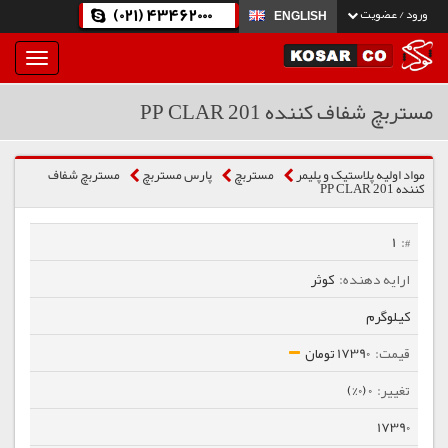
(021) 43462000
ورود / عضویت
ENGLISH
بار
و
بسته
مستربچ شفاف کننده PP CLAR 201
نمودن
فهرست
مواد اولیه پلاستیک و پلیمر
مستربچ
پارس مستربچ
مستربچ شفاف
کننده PP CLAR 201
1
کوثر
کیلوگرم
17390 تومان
0 (0%)
17390