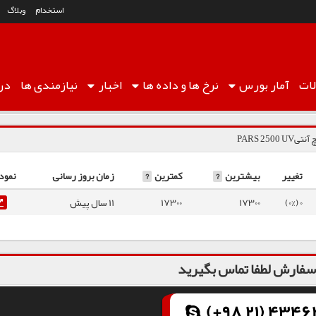
استخدام
وبلاگ
ات
آمار
بورس
نرخ ها
و داده ها
اخبار
نیازمندی ها
درب
PARS 2500 U
تغییر
بیشترین
?
کمترین
?
زمان بروز رسانی
نمود
0 (0%)
17300
17300
11 سال پیش
فارش لطفا تماس بگیرید
(+98 21) 43462