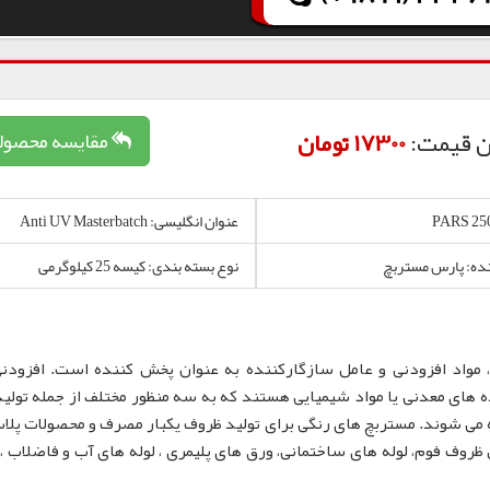
ن قیمت:
17300 تومان
مقایسه محصول
عنوان انگلیسی: Anti UV Masterbatch
نده: پارس مستربچ
نوع بسته بندی: کیسه 25 کیلوگرمی
 مواد افزودنی و عامل سازگارکننده به عنوان پخش کننده است. افزودن
 های معدنی یا مواد شیمیایی هستند که به سه منظور مختلف از جمله تولید
 می شوند. مستربچ های رنگی برای تولید ظروف یکبار مصرف و محصولات پلا
لم، نایلون و نایلکس، ظروف IML و همچنین ظروف فوم، لوله های ساختمانی، ورق های پلیمری ، لوله های آب و فاضلا