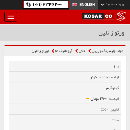
(021) 43462000
ورود / عضویت
ENGLISH
بار
و
بسته
اورتو زائلین
نمودن
فهرست
مواد اولیه رنگ و رزین
حلال
آروماتیک ها
اورتو زائلین
1
کوثر
کیلوگرم
29000 تومان
0 (0%)
29000