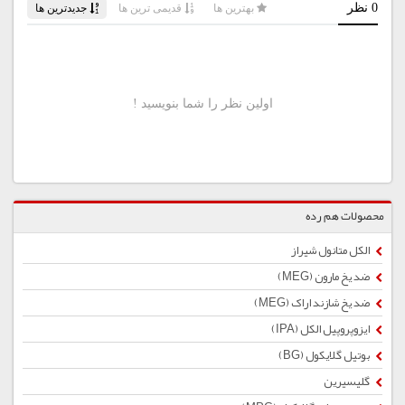
محصولات هم رده
الکل متانول شیراز
ضد یخ مارون (MEG)
ضد یخ شازند اراک (MEG)
ایزوپروپیل الکل (IPA)
بوتیل گلایكول (BG)
گلیسیرین