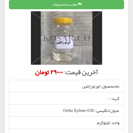
مقایسه محصولات
آخرین قیمت:
29000 تومان
نام محصول: اورتو زائلین
گرید: -
عنوان انگلیسی: Ortho Xylene (OX)
واحد: کیلوگرم