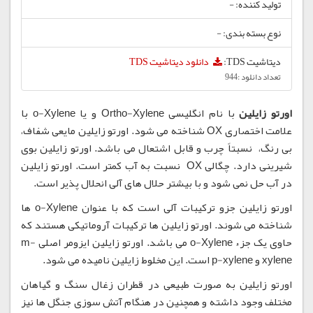
تولید کننده: -
نوع بسته بندی: -
دیتاشیت TDS:
دانلود دیتاشیت TDS
تعداد دانلود :944
اورتو زایلین
با نام انگلیسی Ortho-Xylene و یا o-Xylene با
علامت اختصاری OX شناخته می شود. اورتو زایلین مایعی شفاف،
بی رنگ، نسبتاً چرب و قابل اشتعال می باشد. اورتو زایلین بوی
شیرینی دارد. چگالی OX نسبت به آب کمتر است. اورتو زایلین
در آب حل نمی شود و با بیشتر حلال های آلی انحلال پذیر است.
اورتو زایلین جزو ترکیبات آلی است که با عنوان o-Xylene ها
شناخته می شوند. اورتو زایلین ها ترکیبات آروماتیکی هستند که
حاوی یک جزء o-Xylene می باشد. اورتو زایلین ایزومر اصلی m-
xylene و p-xylene است. این مخلوط زایلین نامیده می شود.
اورتو زایلین به صورت طبیعی در قطران زغال سنگ و گیاهان
مختلف وجود داشته و همچنین در هنگام آتش سوزی جنگل ها نیز