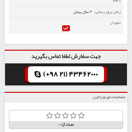
29000
4 سال پیش
جهت سفارش لطفا تماس بگیرید
(+98 21) 43462000
مشخصات اورتو زائلین
تعداد آرا:
0