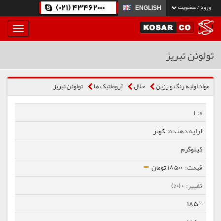
(021) 43462000
ورود / عضویت
ENGLISH
بار
و
بسته
تولوئن تبریز
نمودن
فهرست
مواد اولیه رنگ و رزین
حلال
آروماتیک ها
تولوئن تبریز
1
کوثر
کیلوگرم
18500 تومان
0 (0%)
18500