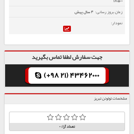
18500
4 سال پیش
جهت سفارش لطفا تماس بگیرید
(+98 21) 43462000
مشخصات تولوئن تبریز
تعداد آرا:
0