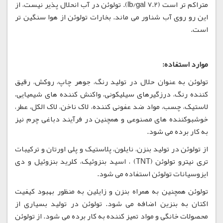
متراکم تر است (7.2 lb/gal). تولوئن در آب انحلال پذیر نیست، از
این رو روی آب شناور می ماند. بخارات تولوئن از هوا سنگین تر
است.
موارد استفاده:
تولوئن به عنوان حلال در تولید رنگ، جوهر چاپ، روکش، رقیق
کننده رنگ، درزگیرهای سیلیکونی، واکنش کننده های شیمیایی،
لاستیک، چسب، مواد ضد عفونی کننده، لاک ناخن، لاک الکل، عطر،
خوشبوکننده های مصنوعی و همچنین در فرآیند دباغی چرم نیز
به کار برده می شود.
از تولوئن در تولید بنزن، نایلون، پلاستیک و پلی اورتان و ترکیبات
تری نیترو تولوئن (TNT) ، اسید بنزوئیک، کلرید بنزوئیل و دی
ایزوسیانات تولوئن استفاده می شود.
تولوئن همچنین به همراه بنزن و زایلین به منظور بهبود کیفیت
اکتان به بنزین اضافه می شود. تولوئن در تولید بسیاری از
محصولات خانگی و مواد تمیز کننده به کار برده می شود. از تولوئن