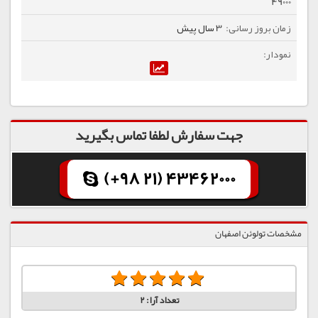
49000
3 سال پیش
جهت سفارش لطفا تماس بگیرید
(+98 21) 43462000
مشخصات تولوئن اصفهان
تعداد آرا:
2