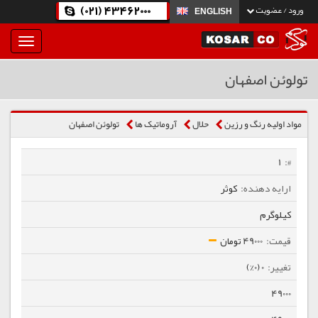
(021) 43462000
ورود / عضویت
ENGLISH
بار
و
بسته
تولوئن اصفهان
نمودن
فهرست
مواد اولیه رنگ و رزین
حلال
آروماتیک ها
تولوئن اصفهان
1
کوثر
کیلوگرم
49000 تومان
0 (0%)
49000