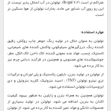
متراکم تر است (7.2 lb/gal). تولوئن در آب انحلال پذیر نیست، از
این رو روی آب شناور می ماند. بخارات تولوئن از هوا سنگین تر
است.
موارد استفاده:
تولوئن به عنوان حلال در تولید رنگ، جوهر چاپ، روکش، رقیق
کننده رنگ، درزگیرهای سیلیکونی، واکنش کننده های شیمیایی،
لاستیک، چسب، مواد ضد عفونی کننده، لاک ناخن، لاک الکل، عطر،
خوشبوکننده های مصنوعی و همچنین در فرآیند دباغی چرم نیز
به کار برده می شود.
از تولوئن در تولید بنزن، نایلون، پلاستیک و پلی اورتان و ترکیبات
تری نیترو تولوئن (TNT) ، اسید بنزوئیک، کلرید بنزوئیل و دی
ایزوسیانات تولوئن استفاده می شود.
تولوئن همچنین به همراه بنزن و زایلین به منظور بهبود کیفیت
اکتان به بنزین اضافه می شود. تولوئن در تولید بسیاری از
محصولات خانگی و مواد تمیز کننده به کار برده می شود. از تولوئن