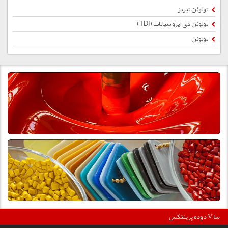
تولوئن تبریز
تولوئن دی ایزو سیانات (TDI)
تولوئن
360
دوده پرینتکس V دگوسا :