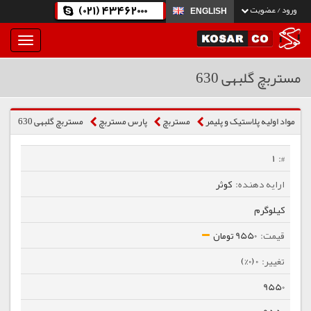
(021) 43462000
ورود / عضویت
ENGLISH
بار
و
بسته
مستربچ گلبهی 630
نمودن
فهرست
مواد اولیه پلاستیک و پلیمر
مستربچ
پارس مستربچ
مستربچ گلبهی 630
1
کوثر
کیلوگرم
9550 تومان
0 (0%)
9550