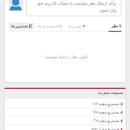
محصولات هم رده
مستربچ سفید 1012
مستربچ سفید X7
مستربچ سفید T7
مستربچ سفید 11120