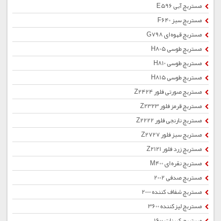
مستربچ آبی E596
مستربچ سبز F640
مستربچ قهوه ای G798
مستربچ طوسی H805
مستربچ طوسی H810
مستربچ طوسی H815
مستربچ صورتی فلور Z2424
مستربچ قرمز فلور Z2323
مستربچ نارنجی فلور Z2222
مستربچ سبز فلور Z2727
مستربچ زرد فلور Z2121
مستربچ نقره ای M400
مستربچ صدفی 2002
مستربچ شفاف کننده 2000
مستربچ لیزکننده 3600
مستربچ کربنات 1600