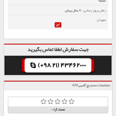
9550
11 سال پیش
جهت سفارش لطفا تماس بگیرید
(+98 21) 43462000
مشخصات مستربچ گلبهی 630
تعداد آرا:
0