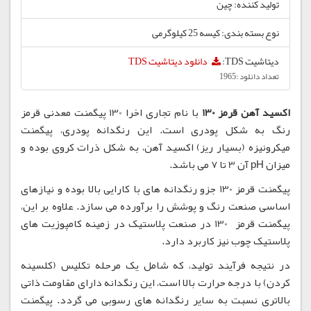
تولید کننده: چین
نوع بسته بندی: کیسه 25 کیلوگرمی
دیتاشیت TDS:
دانلود دیتاشیت TDS
تعداد دانلود :1965
اکسید آهن قرمز 130
با نام تجاری اخرا 130 پیگمنت معدنی قرمز
رنگ به شکل پودری است. این رنگدانه پودری، پیگمنت
میکرونیزه (بسیار ریز) اکسید آهن، به شکل ذرات کروی بوده و
میزان pH آن 3 تا 7 می باشد.
پیگمنت قرمز 130 جزو رنگدانه های با کارایی بالا بوده و نیازهای
اساسی صنعت رنگ و پوشش را برآورده می سازد. علاوه بر این،
پیگمنت قرمز 130 در صنعت پلاستیک در زمینه کامپوزیت های
پلاستیک چوب نیز کاربرد دارد.
در نتیجه فرآیند تولید، که شامل یک مرحله تکلیس (کلسینه
کردن) با درجه حرارت بالا است، این رنگدانه دارای مقاومت ذاتی
بالاتری نسبت به سایر رنگدانه های رسوبی می گردد. پیگمنت