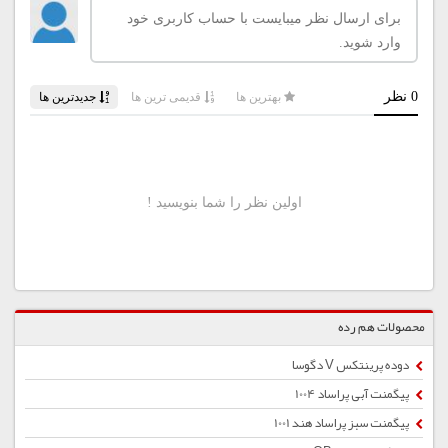
محصولات هم رده
دوده پرینتکس V دگوسا
پیگمنت آبی پراساد 1004
پیگمنت سبز پراساد هند 1001