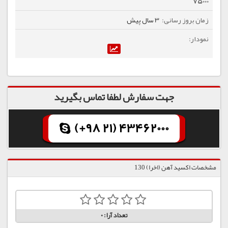
75000
3 سال پیش
جهت سفارش لطفا تماس بگیرید
(+98 21) 43462000
مشخصات اکسید آهن (اخرا) 130
تعداد آرا:
0