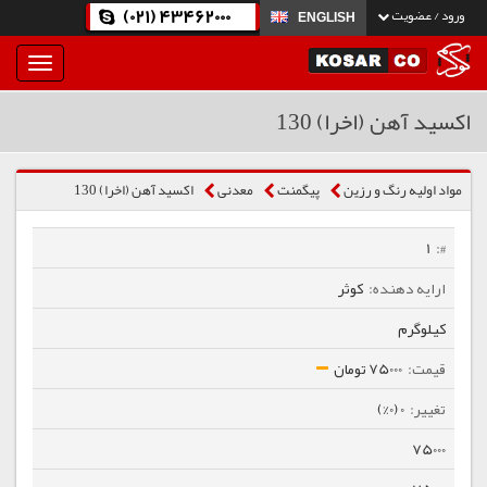
(021) 43462000
ورود / عضویت
ENGLISH
بار
و
بسته
اکسید آهن (اخرا) 130
نمودن
فهرست
مواد اولیه رنگ و رزین
پیگمنت
معدنی
اکسید آهن (اخرا) 130
1
کوثر
کیلوگرم
75000 تومان
0 (0%)
75000