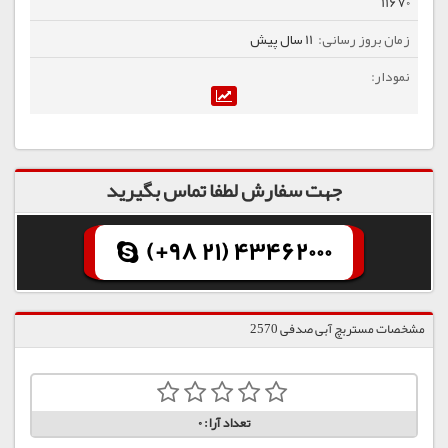
11670
11 سال پیش
جهت سفارش لطفا تماس بگیرید
(+98 21) 43462000
مشخصات مستربچ آبی صدفی 2570
تعداد آرا:
0