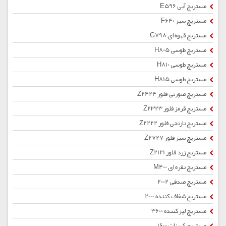
مستربچ آبی E596
مستربچ سبز F640
مستربچ قهوه ای G798
مستربچ طوسی H805
مستربچ طوسی H810
مستربچ طوسی H815
مستربچ صورتی فلور Z2424
مستربچ قرمز فلور Z2323
مستربچ نارنجی فلور Z2222
مستربچ سبز فلور Z2727
مستربچ زرد فلور Z2121
مستربچ نقره ای M400
مستربچ صدفی 2002
مستربچ شفاف کننده 2000
مستربچ لیزکننده 3600
مستربچ کربنات 1600