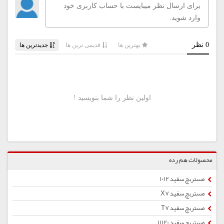
محصولات هم رده
مستربچ سفید 1012
مستربچ سفید X7
مستربچ سفید T7
مستربچ سفید 11120