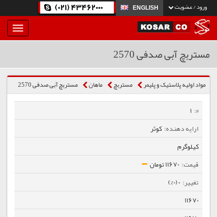
(021) 43462000
ورود / عضویت
ENGLISH
بار
و
بسته
مستربچ آبی صدفی 2570
نمودن
فهرست
مواد اولیه پلاستیک و پلیمر
مستربچ
ماهان
مستربچ آبی صدفی 2570
1
کوثر
کیلوگرم
11670 تومان
0 (0%)
11670