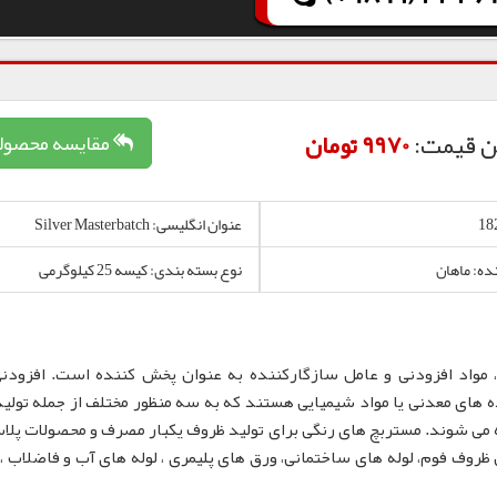
ن قیمت:
9970 تومان
مقایسه محصول
عنوان انگلیسی: Silver Masterbatch
نده: ماهان
نوع بسته بندی: کیسه 25 کیلوگرمی
 مواد افزودنی و عامل سازگارکننده به عنوان پخش کننده است. افزودن
 های معدنی یا مواد شیمیایی هستند که به سه منظور مختلف از جمله تولید
 می شوند. مستربچ های رنگی برای تولید ظروف یکبار مصرف و محصولات پلا
لم، نایلون و نایلکس، ظروف IML و همچنین ظروف فوم، لوله های ساختمانی، ورق های پلیمری ، لوله های آب و فاضلا