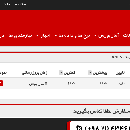
استخدام
وبلاگ
ات
آمار
بورس
نرخ ها
و داده ها
اخبار
نیازمندی ها
درب
الیک 1820
تغییر
بیشترین
?
کمترین
?
زمان بروز رسانی
نمود
0 (0%)
9970
9970
11 سال پیش
فارش لطفا تماس بگیرید
(+98 21) 43462