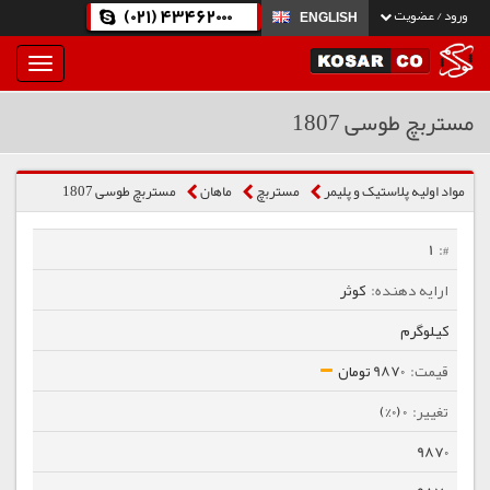
(021) 43462000
ورود / عضویت
ENGLISH
بار
و
بسته
مستربچ طوسی 1807
نمودن
فهرست
مواد اولیه پلاستیک و پلیمر
مستربچ
ماهان
مستربچ طوسی 1807
1
کوثر
کیلوگرم
9870 تومان
0 (0%)
9870