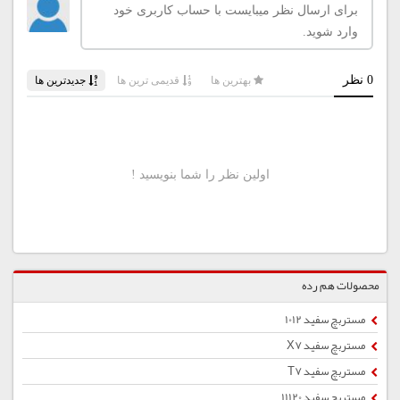
محصولات هم رده
مستربچ سفید 1012
مستربچ سفید X7
مستربچ سفید T7
مستربچ سفید 11120