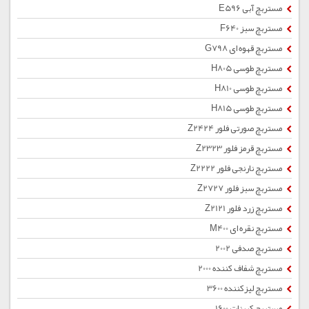
مستربچ آبی E596
مستربچ سبز F640
مستربچ قهوه ای G798
مستربچ طوسی H805
مستربچ طوسی H810
مستربچ طوسی H815
مستربچ صورتی فلور Z2424
مستربچ قرمز فلور Z2323
مستربچ نارنجی فلور Z2222
مستربچ سبز فلور Z2727
مستربچ زرد فلور Z2121
مستربچ نقره ای M400
مستربچ صدفی 2002
مستربچ شفاف کننده 2000
مستربچ لیزکننده 3600
مستربچ کربنات 1600