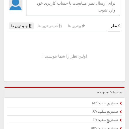
محصولات هم رده
مستربچ سفید 1012
مستربچ سفید X7
مستربچ سفید T7
مستربچ سفید 11120