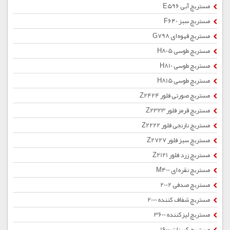
مستربچ آبی E596
مستربچ سبز F640
مستربچ قهوه ای G798
مستربچ طوسی H805
مستربچ طوسی H810
مستربچ طوسی H815
مستربچ صورتی فلور Z2424
مستربچ قرمز فلور Z2323
مستربچ نارنجی فلور Z2222
مستربچ سبز فلور Z2727
مستربچ زرد فلور Z2121
مستربچ نقره ای M400
مستربچ صدفی 2002
مستربچ شفاف کننده 2000
مستربچ لیزکننده 3600
مستربچ کربنات 1600