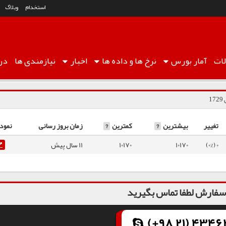
استخدام
وبلاگ
ات
آمار
بورس
نرخ ها
و داده ها
اخبار
نیازمندی ها
درب
1
تغییر
بیشترین
?
کمترین
?
زمان بروز رسانی
نمودا
0 (0%)
10170
10170
11 سال پیش
فارش لطفا تماس بگیرید
(+98 21) 43462