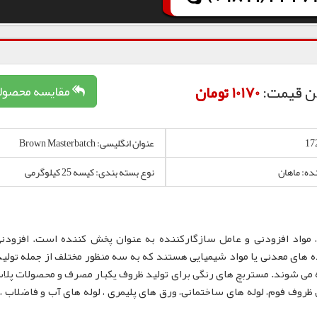
ن قیمت:
10170 تومان
مقایسه محصول
عنوان انگلیسی: Brown Masterbatch
نده: ماهان
نوع بسته بندی: کیسه 25 کیلوگرمی
 مواد افزودنی و عامل سازگارکننده به عنوان پخش کننده است. افزودن
 های معدنی یا مواد شیمیایی هستند که به سه منظور مختلف از جمله تولید
 می شوند. مستربچ های رنگی برای تولید ظروف یکبار مصرف و محصولات پلا
لم، نایلون و نایلکس، ظروف IML و همچنین ظروف فوم، لوله های ساختمانی، ورق های پلیمری ، لوله های آب و فاضلا