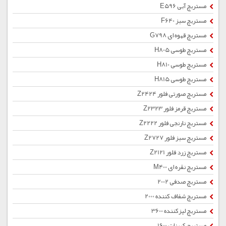
مستربچ آبی E596
مستربچ سبز F640
مستربچ قهوه ای G798
مستربچ طوسی H805
مستربچ طوسی H810
مستربچ طوسی H815
مستربچ صورتی فلور Z2424
مستربچ قرمز فلور Z2323
مستربچ نارنجی فلور Z2222
مستربچ سبز فلور Z2727
مستربچ زرد فلور Z2121
مستربچ نقره ای M400
مستربچ صدفی 2002
مستربچ شفاف کننده 2000
مستربچ لیزکننده 3600
مستربچ کربنات 1600