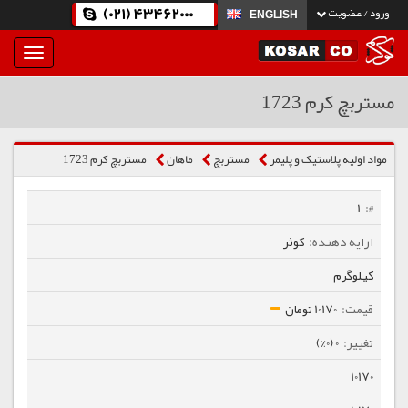
(021) 43462000
ورود / عضویت
ENGLISH
بار
و
بسته
مستربچ کرم 1723
نمودن
فهرست
مواد اولیه پلاستیک و پلیمر
مستربچ
ماهان
مستربچ کرم 1723
1
کوثر
کیلوگرم
10170 تومان
0 (0%)
10170