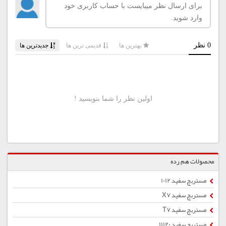
محصولات هم رده
مستربچ سفید 1012
مستربچ سفید X7
مستربچ سفید T7
مستربچ سفید 11120