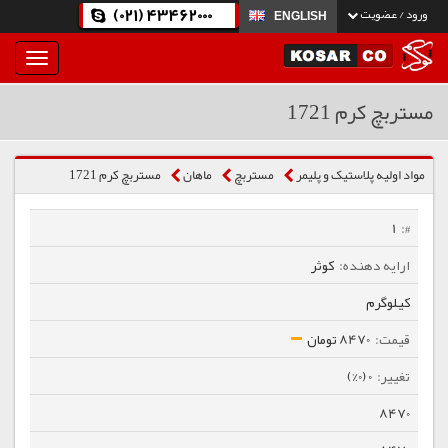
(021) 43462000
ورود / عضویت
ENGLISH
بار
و
بسته
مستربچ کرم 1721
نمودن
فهرست
مواد اولیه پلاستیک و پلیمر
مستربچ
ماهان
مستربچ کرم 1721
1
کوثر
کیلوگرم
8470 تومان
0 (0%)
8470