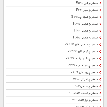
مستربچ آبی E596
مستربچ سبز F640
مستربچ قهوه ای G798
مستربچ طوسی H805
مستربچ طوسی H810
مستربچ طوسی H815
مستربچ صورتی فلور Z2424
مستربچ قرمز فلور Z2323
مستربچ نارنجی فلور Z2222
مستربچ سبز فلور Z2727
مستربچ زرد فلور Z2121
مستربچ نقره ای M400
مستربچ صدفی 2002
مستربچ شفاف کننده 2000
مستربچ لیزکننده 3600
مستربچ کربنات 1600