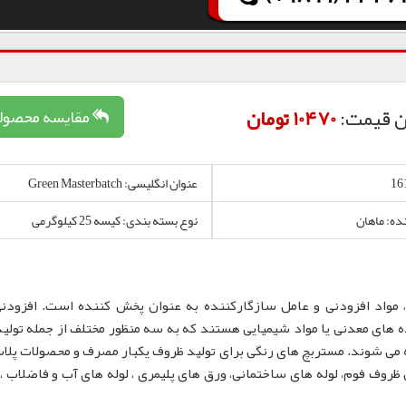
ن قیمت:
10470 تومان
مقایسه محصول
عنوان انگلیسی: Green Masterbatch
نده: ماهان
نوع بسته بندی: کیسه 25 کیلوگرمی
 مواد افزودنی و عامل سازگارکننده به عنوان پخش کننده است. افزودن
 های معدنی یا مواد شیمیایی هستند که به سه منظور مختلف از جمله تولید
 می شوند. مستربچ های رنگی برای تولید ظروف یکبار مصرف و محصولات پلا
لم، نایلون و نایلکس، ظروف IML و همچنین ظروف فوم، لوله های ساختمانی، ورق های پلیمری ، لوله های آب و فاضلا