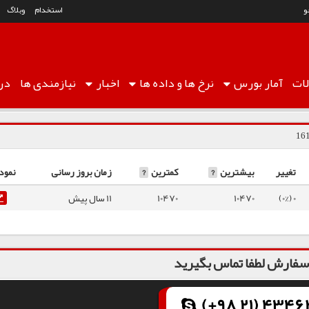
و
استخدام
وبلاگ
ات
آمار
بورس
نرخ ها
و داده ها
اخبار
نیازمندی ها
درب
تغییر
بیشترین
?
کمترین
?
زمان بروز رسانی
نمود
0 (0%)
10470
10470
11 سال پیش
فارش لطفا تماس بگیرید
(+98 21) 43462