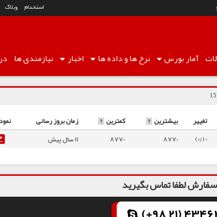
استخدام
وبلاگ
ات
آمار
بورس
نرخ ها
و داده ها
اخبار
نیازمندی ها
درب
تغییر
بیشترین
?
کمترین
?
زمان بروز رسانی
نمود
0 (0%)
8770
8770
11 سال پیش
فارش لطفا تماس بگیرید
(+98 21) 43462