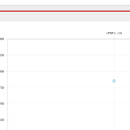
۱۳۹۴/۱۰/۱۷
900
850
800
750
700
650