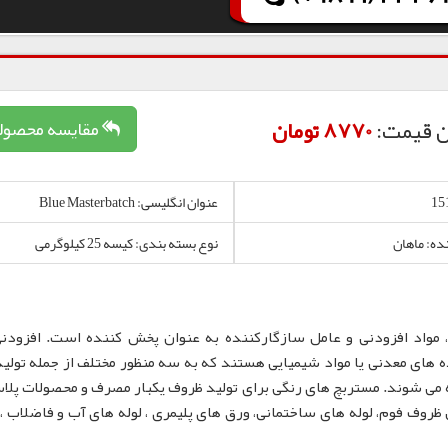
ن قیمت:
8770 تومان
مقایسه محصول
عنوان انگلیسی: Blue Masterbatch
نده: ماهان
نوع بسته بندی: کیسه 25 کیلوگرمی
 مواد افزودنی و عامل سازگارکننده به عنوان پخش کننده است. افزودن
 های معدنی یا مواد شیمیایی هستند که به سه منظور مختلف از جمله تولید
 می شوند. مستربچ های رنگی برای تولید ظروف یکبار مصرف و محصولات پلا
لم، نایلون و نایلکس، ظروف IML و همچنین ظروف فوم، لوله های ساختمانی، ورق های پلیمری ، لوله های آب و فاضلا