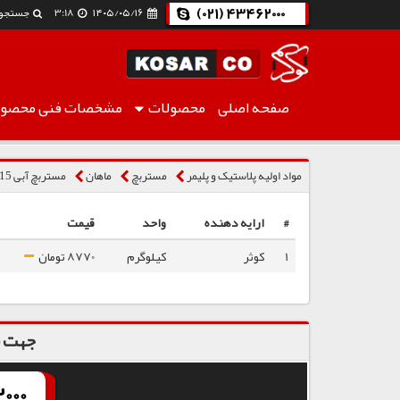
(021) 43462000
۱۴۰۵/۰۵/۱۶
3:18
جستجو
صفحه اصلی
محصولات
مشخصات فنی
محصول
مستربچ آبی 1515
مواد اولیه پلاستیک و پلیمر
مستربچ
ماهان
مستربچ آبی 1515
#
ارایه دهنده
واحد
قیمت
1
کوثر
کیلوگرم
8770 تومان
جهت س
000