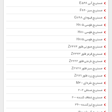
مستربچ آبی E596
مستربچ سبز F640
مستربچ قهوه ای G798
مستربچ طوسی H805
مستربچ طوسی H810
مستربچ طوسی H815
مستربچ صورتی فلور Z2424
مستربچ قرمز فلور Z2323
مستربچ نارنجی فلور Z2222
مستربچ سبز فلور Z2727
مستربچ زرد فلور Z2121
مستربچ نقره ای M400
مستربچ صدفی 2002
مستربچ شفاف کننده 2000
مستربچ لیزکننده 3600
مستربچ کربنات 1600