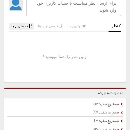
محصولات هم رده
مستربچ سفید 1012
مستربچ سفید X7
مستربچ سفید T7
مستربچ سفید 11120