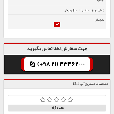
9770
11 سال پیش
جهت سفارش لطفا تماس بگیرید
(+98 21) 43462000
مشخصات مستربچ آبی 1511
تعداد آرا:
0