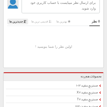
محصولات هم رده
مستربچ سفید 1012
مستربچ سفید X7
مستربچ سفید T7
مستربچ سفید 11120