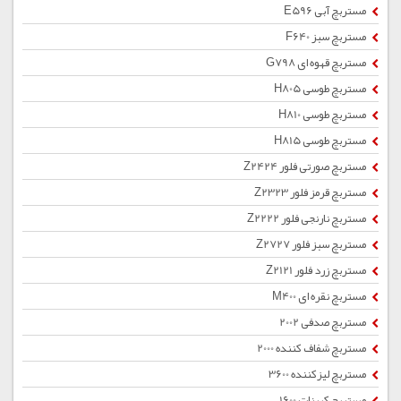
مستربچ آبی E596
مستربچ سبز F640
مستربچ قهوه ای G798
مستربچ طوسی H805
مستربچ طوسی H810
مستربچ طوسی H815
مستربچ صورتی فلور Z2424
مستربچ قرمز فلور Z2323
مستربچ نارنجی فلور Z2222
مستربچ سبز فلور Z2727
مستربچ زرد فلور Z2121
مستربچ نقره ای M400
مستربچ صدفی 2002
مستربچ شفاف کننده 2000
مستربچ لیزکننده 3600
مستربچ کربنات 1600