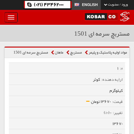
(021) 43462000
ورود / عضویت
ENGLISH
بار
و
بسته
مستربچ سرمه ای 1501
نمودن
فهرست
مواد اولیه پلاستیک و پلیمر
مستربچ
ماهان
مستربچ سرمه ای 1501
1
کوثر
کیلوگرم
13670 تومان
0 (0%)
13670