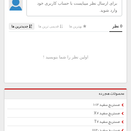
محصولات هم رده
مستربچ سفید 1012
مستربچ سفید X7
مستربچ سفید T7
مستربچ سفید 11120