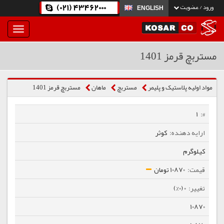
(021) 43462000
ورود / عضویت
ENGLISH
بار
و
بسته
مستربچ قرمز 1401
نمودن
فهرست
مواد اولیه پلاستیک و پلیمر
مستربچ
ماهان
مستربچ قرمز 1401
1
کوثر
کیلوگرم
10870 تومان
0 (0%)
10870