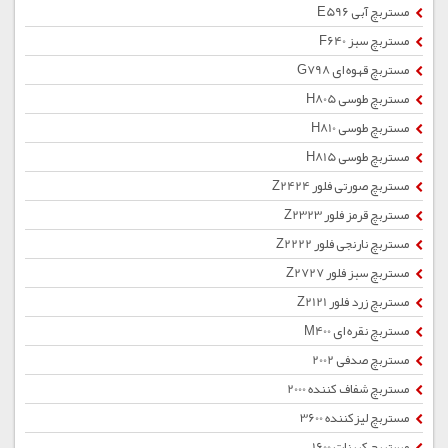
مستربچ آبی E596
مستربچ سبز F640
مستربچ قهوه ای G798
مستربچ طوسی H805
مستربچ طوسی H810
مستربچ طوسی H815
مستربچ صورتی فلور Z2424
مستربچ قرمز فلور Z2323
مستربچ نارنجی فلور Z2222
مستربچ سبز فلور Z2727
مستربچ زرد فلور Z2121
مستربچ نقره ای M400
مستربچ صدفی 2002
مستربچ شفاف کننده 2000
مستربچ لیزکننده 3600
مستربچ کربنات 1600