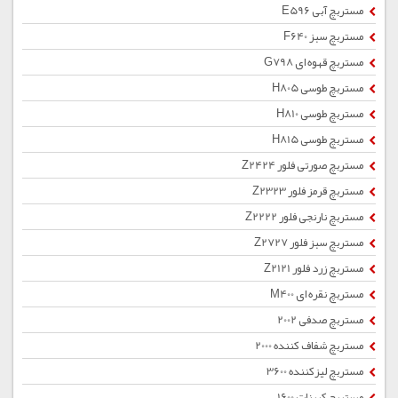
مستربچ آبی E596
مستربچ سبز F640
مستربچ قهوه ای G798
مستربچ طوسی H805
مستربچ طوسی H810
مستربچ طوسی H815
مستربچ صورتی فلور Z2424
مستربچ قرمز فلور Z2323
مستربچ نارنجی فلور Z2222
مستربچ سبز فلور Z2727
مستربچ زرد فلور Z2121
مستربچ نقره ای M400
مستربچ صدفی 2002
مستربچ شفاف کننده 2000
مستربچ لیزکننده 3600
مستربچ کربنات 1600