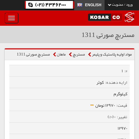
(021) 43462000
ورود / عضویت
ENGLISH
بار
و
بسته
مستربچ صورتی 1311
نمودن
فهرست
مواد اولیه پلاستیک و پلیمر
مستربچ
ماهان
مستربچ صورتی 1311
1
کوثر
کیلوگرم
12970 تومان
0 (0%)
12970