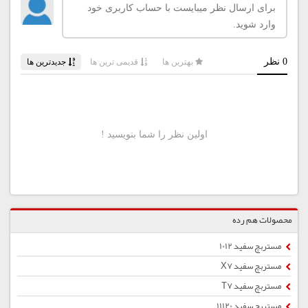
محصولات هم رده
مستربچ سفید 1012
مستربچ سفید X7
مستربچ سفید T7
مستربچ سفید 11120