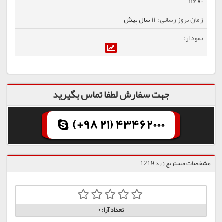
11670
11 سال پیش
جهت سفارش لطفا تماس بگیرید
(+98 21) 43462000
مشخصات مستربچ زرد 1219
تعداد آرا:
0