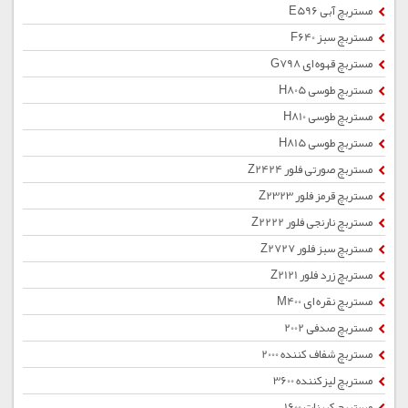
مستربچ آبی E596
مستربچ سبز F640
مستربچ قهوه ای G798
مستربچ طوسی H805
مستربچ طوسی H810
مستربچ طوسی H815
مستربچ صورتی فلور Z2424
مستربچ قرمز فلور Z2323
مستربچ نارنجی فلور Z2222
مستربچ سبز فلور Z2727
مستربچ زرد فلور Z2121
مستربچ نقره ای M400
مستربچ صدفی 2002
مستربچ شفاف کننده 2000
مستربچ لیزکننده 3600
مستربچ کربنات 1600