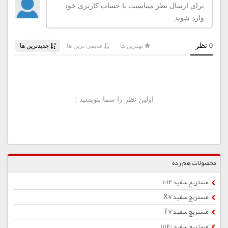
محصولات هم رده
مستربچ سفید 1012
مستربچ سفید X7
مستربچ سفید T7
مستربچ سفید 11120