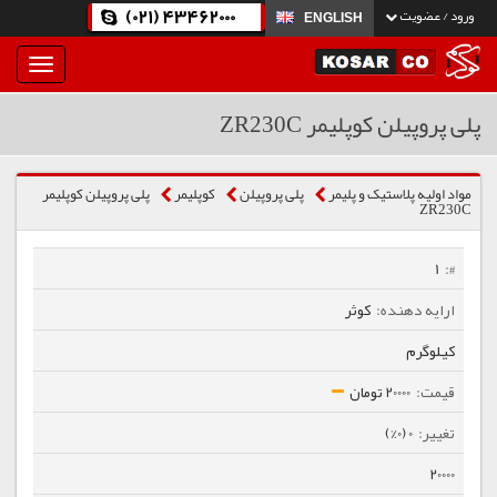
(021) 43462000
ورود / عضویت
ENGLISH
بار
و
بسته
پلی پروپیلن کوپلیمر ZR230C
نمودن
فهرست
مواد اولیه پلاستیک و پلیمر
پلی پروپیلن
كوپلیمر
پلی پروپیلن کوپلیمر
ZR230C
1
کوثر
کیلوگرم
20000 تومان
0 (0%)
20000