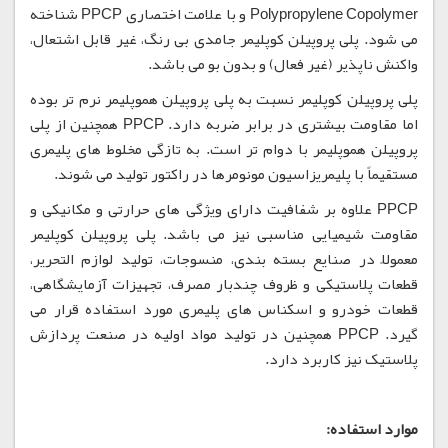
Polypropylene Copolymer و با علامت اختصاری PPCP شناخته
می شود. پلی پروپیلن کوپلیمر جامدی بی رنگ، غیر قابل اشتعال،
واکنش ناپذیر (غیر فعال) و بدون بو می باشد.
پلی پروپیلن کوپلیمر نسبت به پلی پروپیلن هموپلیمر نرم تر بوده
اما مقاومت بیشتری در برابر ضربه دارد. PPCP همچنین از پلی
پروپیلن هموپلیمر با دوام تر است. به تازگی مخلوط های پلیمری
مستقیماً با پلیمریزاسیون مونومرها در راکتور تولید می شوند.
PPCP علاوه بر شفافیت دارای ویژگی های حرارتی و مکانیکی و
مقاومت شیمیایی مناسبی نیز می باشد. پلی پروپیلن کوپلیمر
معمولاً در صنایع بسته بندی، منسوجات، تولید لوازم التحریر،
قطعات پلاستیکی و ظروف چندبار مصرف، تجهیزات آزمایشگاهی،
قطعات خودرو و اسکناس های پلیمری مورد استفاده قرار می
گیرد. PPCP همچنین در تولید مواد اولیه در صنعت پردازش
پلاستیک نیز کاربرد دارد.
موارد استفاده: