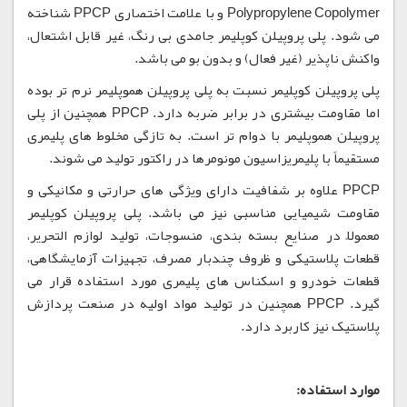
Polypropylene Copolymer و با علامت اختصاری PPCP شناخته
می شود. پلی پروپیلن کوپلیمر جامدی بی رنگ، غیر قابل اشتعال،
واکنش ناپذیر (غیر فعال) و بدون بو می باشد.
پلی پروپیلن کوپلیمر نسبت به پلی پروپیلن هموپلیمر نرم تر بوده
اما مقاومت بیشتری در برابر ضربه دارد. PPCP همچنین از پلی
پروپیلن هموپلیمر با دوام تر است. به تازگی مخلوط های پلیمری
مستقیماً با پلیمریزاسیون مونومرها در راکتور تولید می شوند.
PPCP علاوه بر شفافیت دارای ویژگی های حرارتی و مکانیکی و
مقاومت شیمیایی مناسبی نیز می باشد. پلی پروپیلن کوپلیمر
معمولاً در صنایع بسته بندی، منسوجات، تولید لوازم التحریر،
قطعات پلاستیکی و ظروف چندبار مصرف، تجهیزات آزمایشگاهی،
قطعات خودرو و اسکناس های پلیمری مورد استفاده قرار می
گیرد. PPCP همچنین در تولید مواد اولیه در صنعت پردازش
پلاستیک نیز کاربرد دارد.
موارد استفاده: