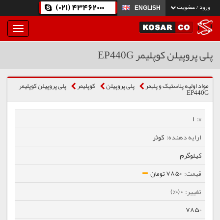
(021) 43462000
ورود / عضویت
ENGLISH
بار
و
بسته
پلی پروپیلن کوپلیمر EP440G
نمودن
فهرست
مواد اولیه پلاستیک و پلیمر
پلی پروپیلن
كوپلیمر
پلی پروپیلن کوپلیمر
EP440G
1
کوثر
کیلوگرم
7850 تومان
0 (0%)
7850