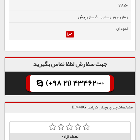
7850
8 سال پیش
جهت سفارش لطفا تماس بگیرید
(+98 21) 43462000
مشخصات پلی پروپیلن کوپلیمر EP440G
تعداد آرا:
0