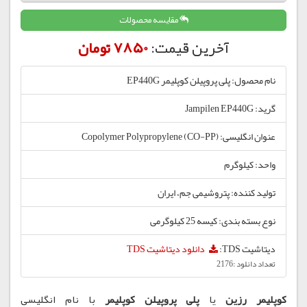
مقایسه محصولات
آخرین قیمت:
7850 تومان
نام محصول: پلی پروپیلن کوپلیمر EP440G
گرید: Jampilen EP440G
عنوان انگلیسی: Copolymer Polypropylene (CO-PP)
واحد: کیلوگرم
تولید کننده: پتروشیمی جم، ایران
نوع بسته بندی: کیسه 25 کیلوگرمی
دیتاشیت TDS:
دانلود دیتاشیت TDS
تعداد دانلود :2176
کوپلیمر رزین
یا
پلی پروپیلن کوپلیمر
با نام انگلیسی