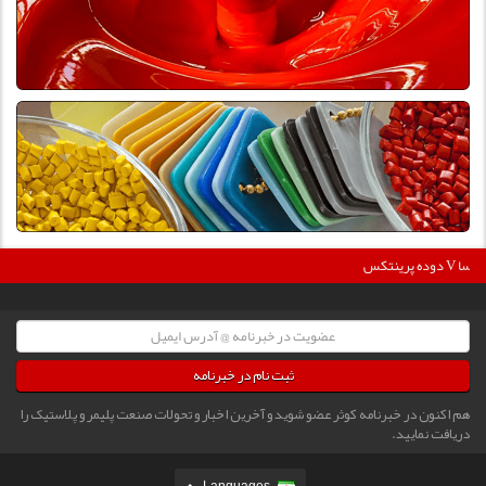
36
دوده پرینتکس V دگوسا :
ثبت نام در خبرنامه
هم اکنون در خبرنامه کوثر عضو شوید و آخرین اخبار و تحولات صنعت پلیمر و پلاستیک را
دریافت نمایید.