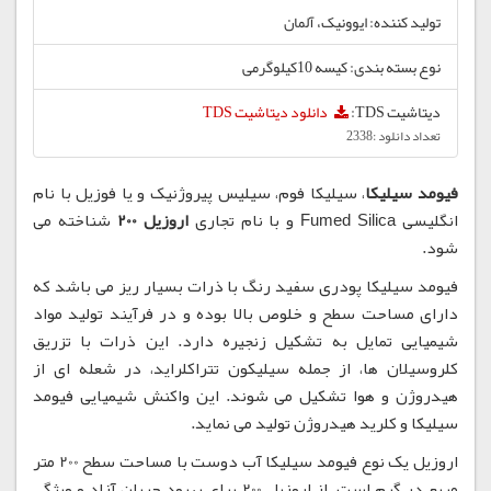
تولید کننده: ایوونیک، آلمان
نوع بسته بندی: کیسه 10کیلوگرمی
دیتاشیت TDS:
دانلود دیتاشیت TDS
تعداد دانلود :2338
فیومد سیلیکا
، سیلیکا فوم، سیلیس پیروژنیک و یا فوزیل با نام
انگلیسی Fumed Silica و با نام تجاری
اروزیل 200
شناخته می
شود.
فیومد سیلیکا پودری سفید رنگ با ذرات بسیار ریز می باشد که
دارای مساحت سطح و خلوص بالا بوده و در فرآیند تولید مواد
شیمیایی تمایل به تشکیل زنجیره دارد. این ذرات با تزریق
کلروسیلان ها، از جمله سیلیکون تتراکلراید، در شعله ای از
هیدروژن و هوا تشکیل می شوند. این واکنش شیمیایی فیومد
سیلیکا و کلرید هیدروژن تولید می نماید.
اروزیل یک نوع فیومد سیلیکا آب دوست با مساحت سطح 200 متر
مربع در گرم است. از اروزیل 200 برای بهبود جریان آزاد و ویژگی