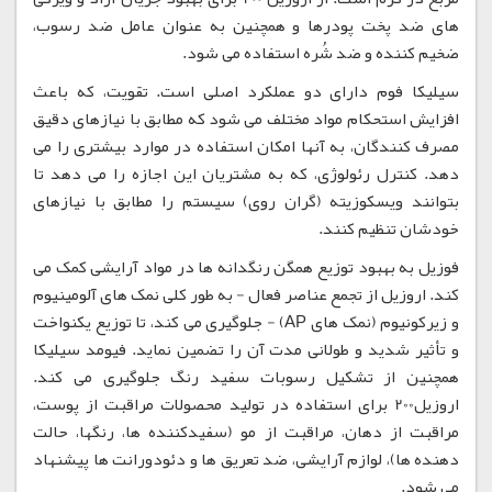
های ضد پخت پودرها و همچنین به عنوان عامل ضد رسوب،
ضخیم کننده و ضد شُره استفاده می شود.
سیلیکا فوم دارای دو عملکرد اصلی است. تقویت، که باعث
افزایش استحکام مواد مختلف می شود که مطابق با نیازهای دقیق
مصرف کنندگان، به آنها امکان استفاده در موارد بیشتری را می
دهد. کنترل رئولوژی، که به مشتریان این اجازه را می دهد تا
بتوانند ویسکوزیته (گران روی) سیستم را مطابق با نیازهای
خودشان تنظیم کنند.
فوزیل به بهبود توزیع همگن رنگدانه ها در مواد آرایشی کمک می
کند. اروزیل از تجمع عناصر فعال - به طور کلی نمک های آلومینیوم
و زیرکونیوم (نمک های AP) - جلوگیری می کند، تا توزیع یکنواخت
و تأثیر شدید و طولانی مدت آن را تضمین نماید. فیومد سیلیکا
همچنین از تشکیل رسوبات سفید رنگ جلوگیری می کند.
اروزیل200 برای استفاده در تولید محصولات مراقبت از پوست،
مراقبت از دهان، مراقبت از مو (سفیدکننده ها، رنگها، حالت
دهنده ها)، لوازم آرایشی، ضد تعریق ها و دئودورانت ها پیشنهاد
می شود.