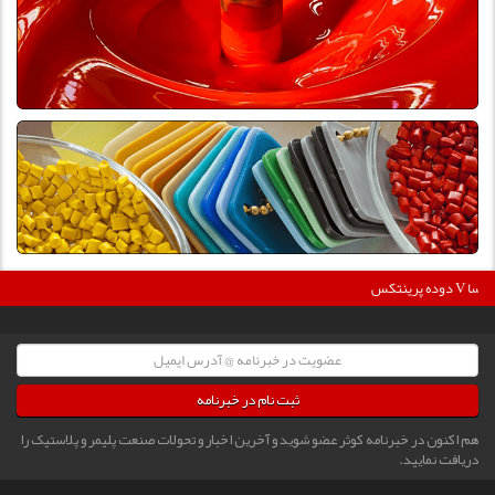
36
دوده پرینتکس V دگوسا :
ثبت نام در خبرنامه
هم اکنون در خبرنامه کوثر عضو شوید و آخرین اخبار و تحولات صنعت پلیمر و پلاستیک را
دریافت نمایید.