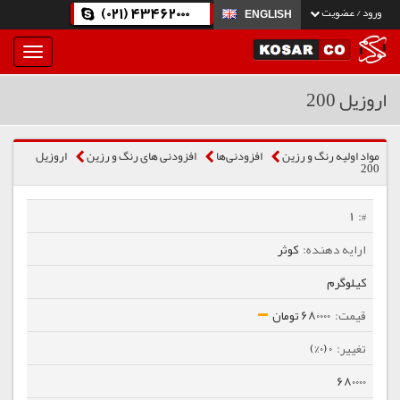
(021) 43462000
ورود / عضویت
ENGLISH
بار
و
بسته
اروزیل 200
نمودن
فهرست
مواد اولیه رنگ و رزین
افزودنی‌ها
افزودنی های رنگ و رزین
اروزیل
200
1
کوثر
کیلوگرم
680000 تومان
0 (0%)
680000