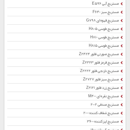
مستربچ آبی E596
مستربچ سبز F640
مستربچ قهوه ای G798
مستربچ طوسی H805
مستربچ طوسی H810
مستربچ طوسی H815
مستربچ صورتی فلور Z2424
مستربچ قرمز فلور Z2323
مستربچ نارنجی فلور Z2222
مستربچ سبز فلور Z2727
مستربچ زرد فلور Z2121
مستربچ نقره ای M400
مستربچ صدفی 2002
مستربچ شفاف کننده 2000
مستربچ لیزکننده 3600
مستربچ کربنات 1600