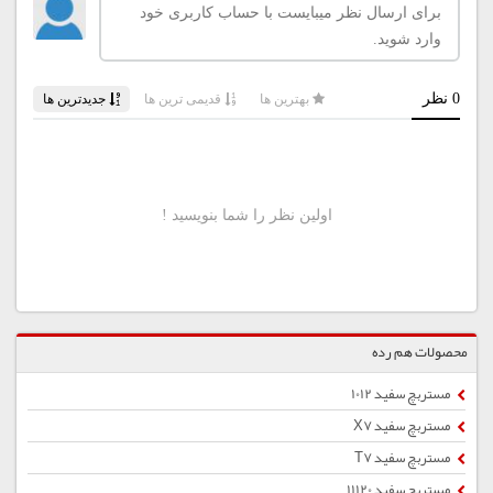
محصولات هم رده
مستربچ سفید 1012
مستربچ سفید X7
مستربچ سفید T7
مستربچ سفید 11120