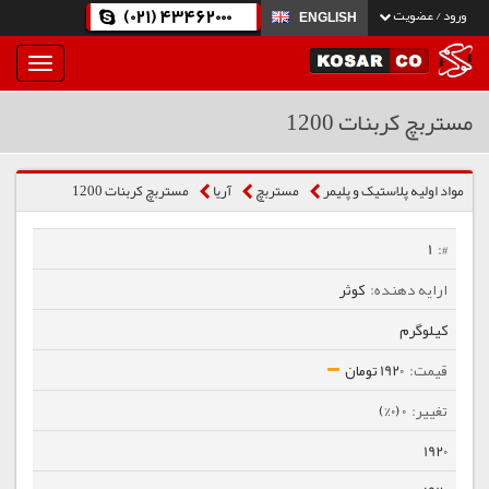
(021) 43462000
ورود / عضویت
ENGLISH
بار
و
بسته
مستربچ کربنات 1200
نمودن
فهرست
مواد اولیه پلاستیک و پلیمر
مستربچ
آریا
مستربچ کربنات 1200
1
کوثر
کیلوگرم
1920 تومان
0 (0%)
1920