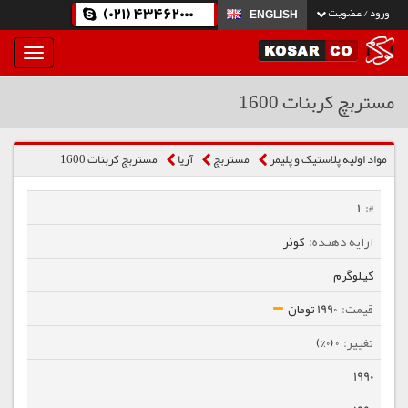
(021) 43462000
ورود / عضویت
ENGLISH
بار
و
بسته
مستربچ کربنات 1600
نمودن
فهرست
مواد اولیه پلاستیک و پلیمر
مستربچ
آریا
مستربچ کربنات 1600
1
کوثر
کیلوگرم
1990 تومان
0 (0%)
1990