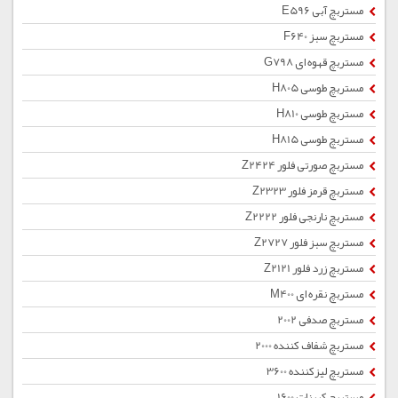
مستربچ آبی E596
مستربچ سبز F640
مستربچ قهوه ای G798
مستربچ طوسی H805
مستربچ طوسی H810
مستربچ طوسی H815
مستربچ صورتی فلور Z2424
مستربچ قرمز فلور Z2323
مستربچ نارنجی فلور Z2222
مستربچ سبز فلور Z2727
مستربچ زرد فلور Z2121
مستربچ نقره ای M400
مستربچ صدفی 2002
مستربچ شفاف کننده 2000
مستربچ لیزکننده 3600
مستربچ کربنات 1600