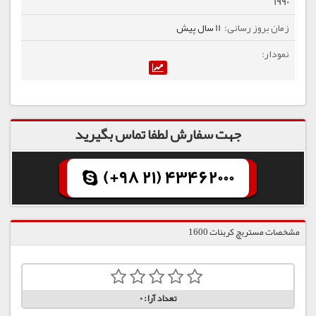
1990
11 سال پیش
جهت سفارش لطفا تماس بگیرید
(+98 21) 43462000
مشخصات مستربچ کربنات 1600
تعداد آرا:
0