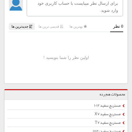
محصولات هم رده
مستربچ سفید 1012
مستربچ سفید X7
مستربچ سفید T7
مستربچ سفید 11120