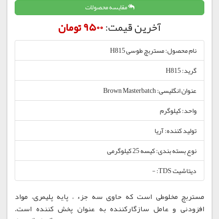
مقایسه محصولات
آخرین قیمت:
9500 تومان
نام محصول: مستربچ طوسی H815
گرید: H815
عنوان انگلیسی: Brown Masterbatch
واحد: کیلوگرم
تولید کننده: آریا
نوع بسته بندی: کیسه 25 کیلوگرمی
دیتاشیت TDS: -
مستربچ مخلوطی است که حاوی سه جزء ، پایه پلیمری، مواد
افزودنی و عامل سازگارکننده به عنوان پخش کننده است.