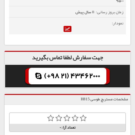
9500
11 سال پیش
جهت سفارش لطفا تماس بگیرید
(+98 21) 43462000
مشخصات مستربچ طوسی H815
تعداد آرا:
0