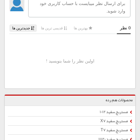
محصولات هم رده
مستربچ سفید 1012
مستربچ سفید X7
مستربچ سفید T7
مستربچ سفید 11120