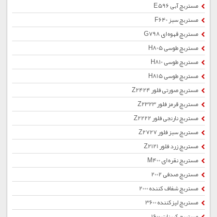
مستربچ آبی E596
مستربچ سبز F640
مستربچ قهوه ای G798
مستربچ طوسی H805
مستربچ طوسی H810
مستربچ طوسی H815
مستربچ صورتی فلور Z2424
مستربچ قرمز فلور Z2323
مستربچ نارنجی فلور Z2222
مستربچ سبز فلور Z2727
مستربچ زرد فلور Z2121
مستربچ نقره ای M400
مستربچ صدفی 2002
مستربچ شفاف کننده 2000
مستربچ لیزکننده 3600
مستربچ کربنات 1600