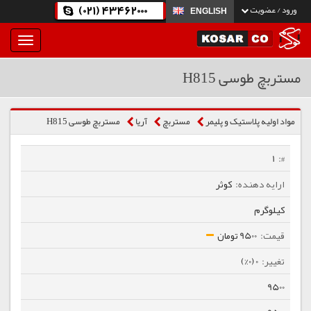
(021) 43462000
ورود / عضویت
ENGLISH
بار
و
بسته
مستربچ طوسی H815
نمودن
فهرست
مواد اولیه پلاستیک و پلیمر
مستربچ
آریا
مستربچ طوسی H815
1
کوثر
کیلوگرم
9500 تومان
0 (0%)
9500