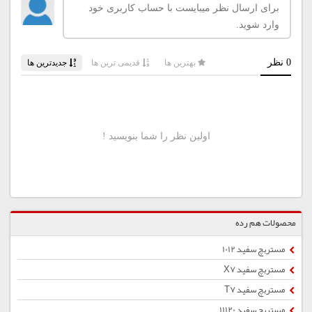
محصولات هم رده
مستربچ سفید 1012
مستربچ سفید X7
مستربچ سفید T7
مستربچ سفید 11120