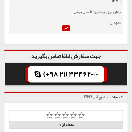
14500
11 سال پیش
جهت سفارش لطفا تماس بگیرید
(+98 21) 43462000
مشخصات مستربچ آبی E593
تعداد آرا:
0