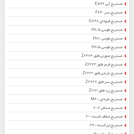
مستربچ آبی E596
مستربچ سبز F640
مستربچ قهوه ای G798
مستربچ طوسی H805
مستربچ طوسی H810
مستربچ طوسی H815
مستربچ صورتی فلور Z2424
مستربچ قرمز فلور Z2323
مستربچ نارنجی فلور Z2222
مستربچ سبز فلور Z2727
مستربچ زرد فلور Z2121
مستربچ نقره ای M400
مستربچ صدفی 2002
مستربچ شفاف کننده 2000
مستربچ لیزکننده 3600
مستربچ کربنات 1600