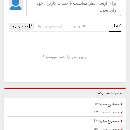
محصولات هم رده
مستربچ سفید 1012
مستربچ سفید X7
مستربچ سفید T7
مستربچ سفید 11120