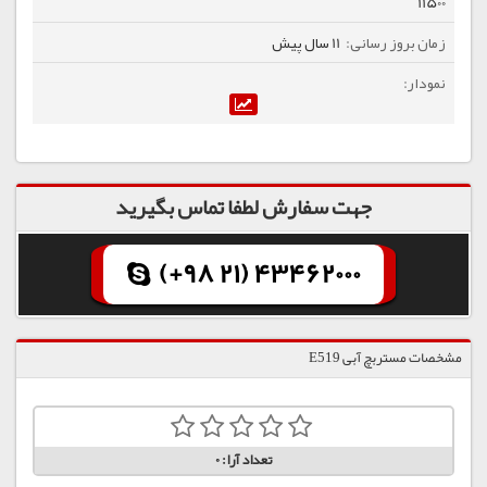
11500
11 سال پیش
جهت سفارش لطفا تماس بگیرید
(+98 21) 43462000
مشخصات مستربچ آبی E519
تعداد آرا:
0