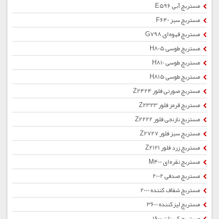
مستربچ آبی E596
مستربچ سبز F640
مستربچ قهوه ای G798
مستربچ طوسی H805
مستربچ طوسی H810
مستربچ طوسی H815
مستربچ صورتی فلور Z2424
مستربچ قرمز فلور Z2323
مستربچ نارنجی فلور Z2222
مستربچ سبز فلور Z2727
مستربچ زرد فلور Z2121
مستربچ نقره ای M400
مستربچ صدفی 2002
مستربچ شفاف کننده 2000
مستربچ لیزکننده 3600
مستربچ کربنات 1600