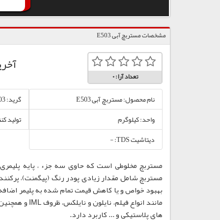
مشخصات مستربچ آبی E503
آخری
تعداد آرا:
0
نام محصول: مستربچ آبی E503
گرید: E503
واحد: کیلوگرم
تولید کنن
دیتاشیت TDS: -
مستربچ مخلوطی است که حاوی سه جزء ، پایه پلیمری،
مستربچ شامل مقدار زیادی پودر رنگ (پیگمنت)، پرکننده
بهبود خواص و یا کاهش قیمت تمام شده به پلیمر اضافه
مانند انواع فی
های پلاستیکی و ... کاربرد دارد.