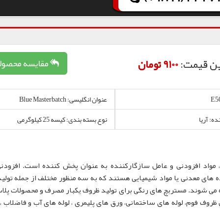
ن قیمت:
9100 تومان
مقایسه محصول
عنوان انگلیسی: Blue Masterbatch
ده: آریا
نوع بسته بندی: کیسه 25 کیلوگرمی
 مواد افزودنی و عامل سازگارکننده به عنوان پخش کننده است. افزودن
 های معدنی یا مواد شیمیایی هستند که به سه منظور مختلف از جمله تولید
 می شوند. مستربچ های رنگی برای تولید ظروف یکبار مصرف و محصولات پلا
لم، نایلون و نایلکس، ظروف IML و همچنین ظروف فوم، لوله های ساختمانی، ورق های پلیمری ، لوله های آب و فاضلا