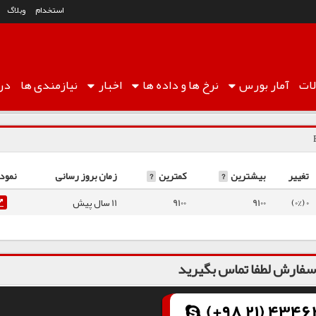
استخدام
وبلاگ
ات
آمار
بورس
نرخ ها
و داده ها
اخبار
نیازمندی ها
درب
تغییر
بیشترین
?
کمترین
?
زمان بروز رسانی
نمودا
0 (0%)
9100
9100
11 سال پیش
فارش لطفا تماس بگیرید
(+98 21) 43462