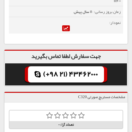
11600
11 سال پیش
جهت سفارش لطفا تماس بگیرید
(+98 21) 43462000
مشخصات مستربچ صورتی C320
تعداد آرا:
0