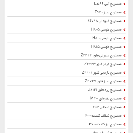
مستربچ آبی E596
مستربچ سبز F640
مستربچ قهوه ای G798
مستربچ طوسی H805
مستربچ طوسی H810
مستربچ طوسی H815
مستربچ صورتی فلور Z2424
مستربچ قرمز فلور Z2323
مستربچ نارنجی فلور Z2222
مستربچ سبز فلور Z2727
مستربچ زرد فلور Z2121
مستربچ نقره ای M400
مستربچ صدفی 2002
مستربچ شفاف کننده 2000
مستربچ لیزکننده 3600
مستربچ کربنات 1600