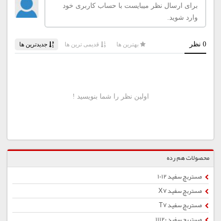
محصولات هم رده
مستربچ سفید 1012
مستربچ سفید X7
مستربچ سفید T7
مستربچ سفید 11120