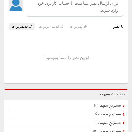
محصولات هم رده
مستربچ سفید 1012
مستربچ سفید X7
مستربچ سفید T7
مستربچ سفید 11120