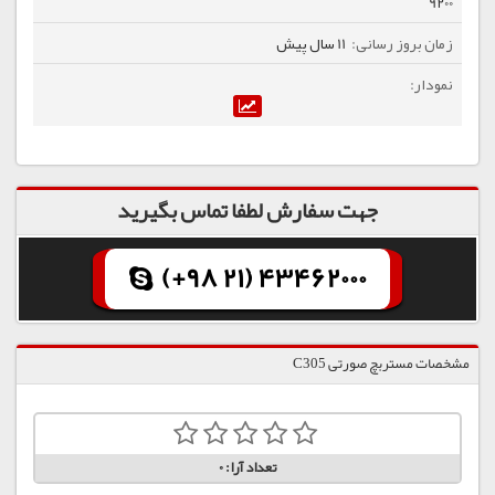
9200
11 سال پیش
جهت سفارش لطفا تماس بگیرید
(+98 21) 43462000
مشخصات مستربچ صورتی C305
تعداد آرا:
0