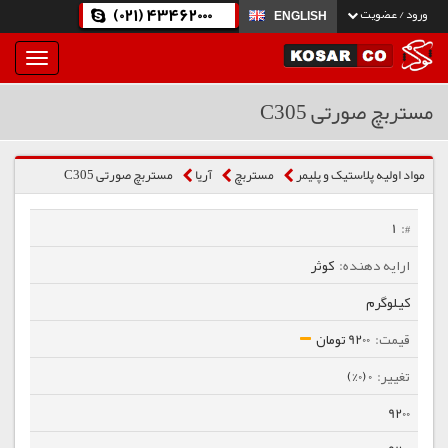
(021) 43462000
ورود / عضویت
ENGLISH
بار
و
بسته
مستربچ صورتی C305
نمودن
فهرست
مواد اولیه پلاستیک و پلیمر
مستربچ
آریا
مستربچ صورتی C305
1
کوثر
کیلوگرم
9200 تومان
0 (0%)
9200