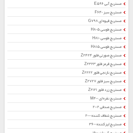
مستربچ آبی E596
مستربچ سبز F640
مستربچ قهوه ای G798
مستربچ طوسی H805
مستربچ طوسی H810
مستربچ طوسی H815
مستربچ صورتی فلور Z2424
مستربچ قرمز فلور Z2323
مستربچ نارنجی فلور Z2222
مستربچ سبز فلور Z2727
مستربچ زرد فلور Z2121
مستربچ نقره ای M400
مستربچ صدفی 2002
مستربچ شفاف کننده 2000
مستربچ لیزکننده 3600
مستربچ کربنات 1600