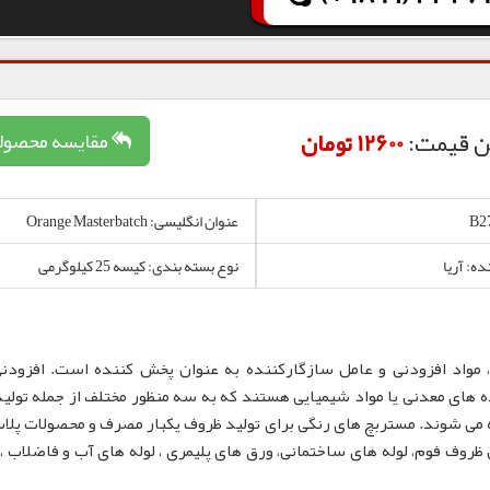
ن قیمت:
12600 تومان
مقایسه محصول
عنوان انگلیسی: Orange Masterbatch
ده: آریا
نوع بسته بندی: کیسه 25 کیلوگرمی
 مواد افزودنی و عامل سازگارکننده به عنوان پخش کننده است. افزودن
 های معدنی یا مواد شیمیایی هستند که به سه منظور مختلف از جمله تولید
 می شوند. مستربچ های رنگی برای تولید ظروف یکبار مصرف و محصولات پلا
لم، نایلون و نایلکس، ظروف IML و همچنین ظروف فوم، لوله های ساختمانی، ورق های پلیمری ، لوله های آب و فاضلا