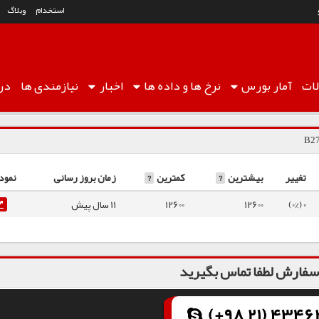
استخدام
وبلاگ
ات
آمار
بورس
نرخ ها
و داده ها
اخبار
نیازمندی ها
درب
تغییر
بیشترین
?
کمترین
?
زمان بروز رسانی
نمود
0 (0%)
12600
12600
11 سال پیش
فارش لطفا تماس بگیرید
(+98 21) 43462