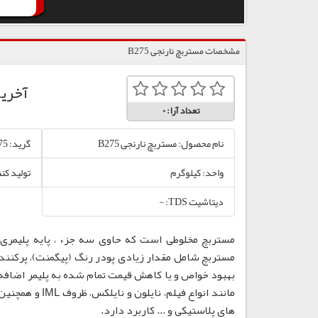
مشخصات مستربچ نارنجی B275
آخری
تعداد آرا:
0
نام محصول: مستربچ نارنجی B275
گرید: B275
واحد: کیلوگرم
تولید کنن
دیتاشیت TDS: -
مستربچ مخلوطی است که حاوی سه جزء ، پایه پلیمری،
مستربچ شامل مقدار زیادی پودر رنگ (پیگمنت)، پرکننده
بهبود خواص و یا کاهش قیمت تمام شده به پلیمر اضافه
مانند انواع فی
های پلاستیکی و ... کاربرد دارد.