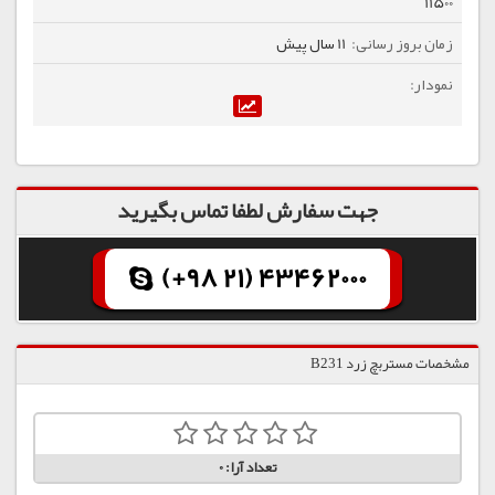
11500
11 سال پیش
جهت سفارش لطفا تماس بگیرید
(+98 21) 43462000
مشخصات مستربچ زرد B231
تعداد آرا:
0