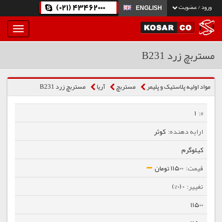
(021) 43462000
ورود / عضویت
ENGLISH
بار
و
بسته
مستربچ زرد B231
نمودن
فهرست
مواد اولیه پلاستیک و پلیمر
مستربچ
آریا
مستربچ زرد B231
1
کوثر
کیلوگرم
11500 تومان
0 (0%)
11500