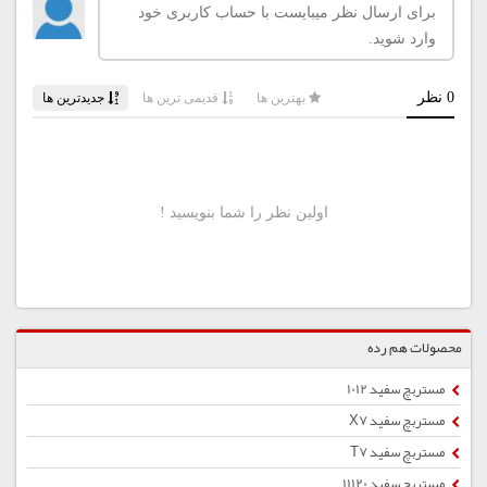
محصولات هم رده
مستربچ سفید 1012
مستربچ سفید X7
مستربچ سفید T7
مستربچ سفید 11120