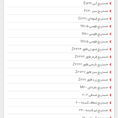
مستربچ آبی E596
مستربچ سبز F640
مستربچ قهوه ای G798
مستربچ طوسی H805
مستربچ طوسی H810
مستربچ طوسی H815
مستربچ صورتی فلور Z2424
مستربچ قرمز فلور Z2323
مستربچ نارنجی فلور Z2222
مستربچ سبز فلور Z2727
مستربچ زرد فلور Z2121
مستربچ نقره ای M400
مستربچ صدفی 2002
مستربچ شفاف کننده 2000
مستربچ لیزکننده 3600
مستربچ کربنات 1600