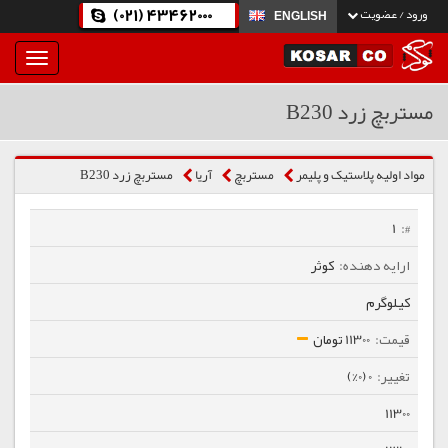
(021) 43462000
ورود / عضویت
ENGLISH
بار
و
بسته
مستربچ زرد B230
نمودن
فهرست
مواد اولیه پلاستیک و پلیمر
مستربچ
آریا
مستربچ زرد B230
1
کوثر
کیلوگرم
11300 تومان
0 (0%)
11300