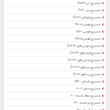
مستربچ آبی E596
مستربچ سبز F640
مستربچ قهوه ای G798
مستربچ طوسی H805
مستربچ طوسی H810
مستربچ طوسی H815
مستربچ صورتی فلور Z2424
مستربچ قرمز فلور Z2323
مستربچ نارنجی فلور Z2222
مستربچ سبز فلور Z2727
مستربچ زرد فلور Z2121
مستربچ نقره ای M400
مستربچ صدفی 2002
مستربچ شفاف کننده 2000
مستربچ لیزکننده 3600
مستربچ کربنات 1600