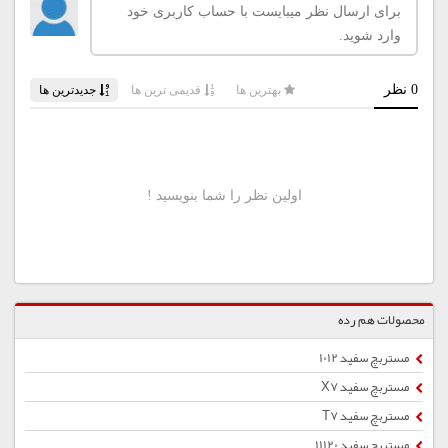
محصولات هم رده
مستربچ سفید 1012
مستربچ سفید X7
مستربچ سفید T7
مستربچ سفید 11120