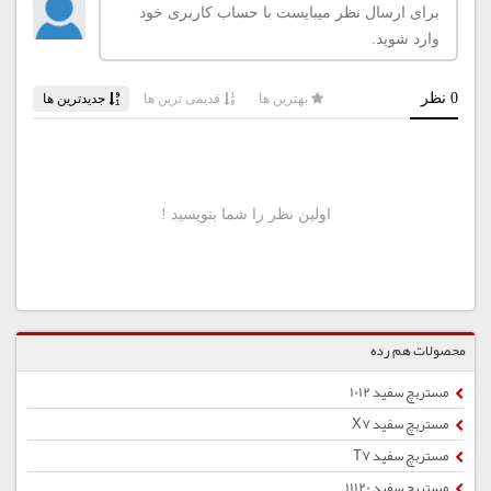
محصولات هم رده
مستربچ سفید 1012
مستربچ سفید X7
مستربچ سفید T7
مستربچ سفید 11120