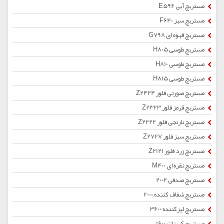
مستربچ آبی E596
مستربچ سبز F640
مستربچ قهوه ای G798
مستربچ طوسی H805
مستربچ طوسی H810
مستربچ طوسی H815
مستربچ صورتی فلور Z2424
مستربچ قرمز فلور Z2323
مستربچ نارنجی فلور Z2222
مستربچ سبز فلور Z2727
مستربچ زرد فلور Z2121
مستربچ نقره ای M400
مستربچ صدفی 2002
مستربچ شفاف کننده 2000
مستربچ لیزکننده 3600
مستربچ کربنات 1600