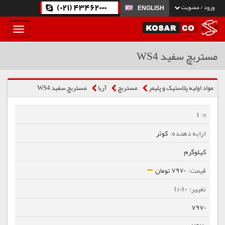
(021) 43462000
ورود / عضویت
ENGLISH
بار
و
بسته
مستربچ سفید WS4
نمودن
فهرست
مواد اولیه پلاستیک و پلیمر
مستربچ
آریا
مستربچ سفید WS4
1
کوثر
کیلوگرم
7970 تومان
0 (0%)
7970