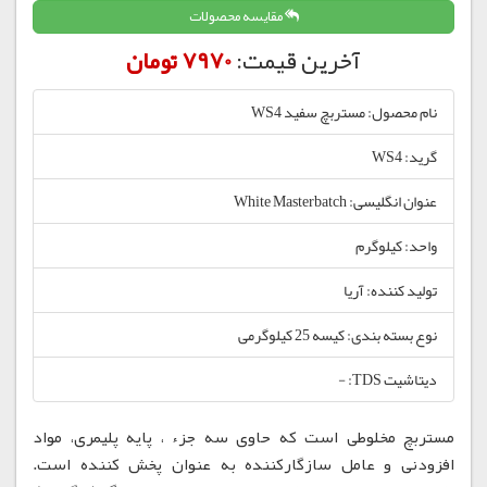
مقایسه محصولات
آخرین قیمت:
7970 تومان
نام محصول: مستربچ سفید WS4
گرید: WS4
عنوان انگلیسی: White Masterbatch
واحد: کیلوگرم
تولید کننده: آریا
نوع بسته بندی: کیسه 25 کیلوگرمی
دیتاشیت TDS: -
مستربچ مخلوطی است که حاوی سه جزء ، پایه پلیمری، مواد
افزودنی و عامل سازگارکننده به عنوان پخش کننده است.