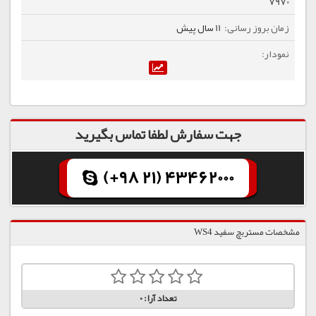
7970
11 سال پیش
جهت سفارش لطفا تماس بگیرید
(+98 21) 43462000
مشخصات مستربچ سفید WS4
تعداد آرا:
0