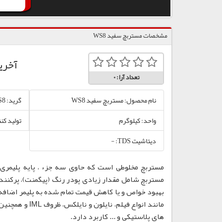
مشخصات مستربچ سفید WS8
آخری
تعداد آرا:
0
نام محصول: مستربچ سفید WS8
گرید: WS8
واحد: کیلوگرم
تولید کنن
دیتاشیت TDS: -
مستربچ مخلوطی است که حاوی سه جزء ، پایه پلیمری،
مستربچ شامل مقدار زیادی پودر رنگ (پیگمنت)، پرکننده
بهبود خواص و یا کاهش قیمت تمام شده به پلیمر اضافه
مانند انواع فی
های پلاستیکی و ... کاربرد دارد.