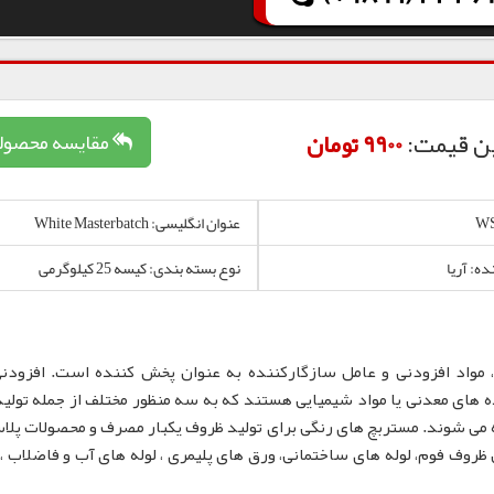
ن قیمت:
9900 تومان
مقایسه محصول
عنوان انگلیسی: White Masterbatch
ده: آریا
نوع بسته بندی: کیسه 25 کیلوگرمی
 مواد افزودنی و عامل سازگارکننده به عنوان پخش کننده است. افزودن
 های معدنی یا مواد شیمیایی هستند که به سه منظور مختلف از جمله تولید
 می شوند. مستربچ های رنگی برای تولید ظروف یکبار مصرف و محصولات پلا
لم، نایلون و نایلکس، ظروف IML و همچنین ظروف فوم، لوله های ساختمانی، ورق های پلیمری ، لوله های آب و فاضلا