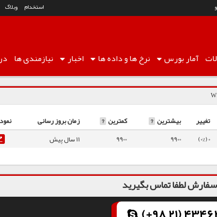
استخدام
وبلاگ
ات
آمار
بورس
نرخ ها
و داده ها
اخبار
نیازمندی ها
درب
تغییر
بیشترین
?
کمترین
?
زمان بروز رسانی
نمودا
0 (0%)
9900
9900
11 سال پیش
فارش لطفا تماس بگیرید
(+98 21) 43462