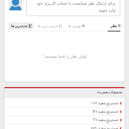
محصولات هم رده
مستربچ سفید 1012
مستربچ سفید X7
مستربچ سفید T7
مستربچ سفید 11120