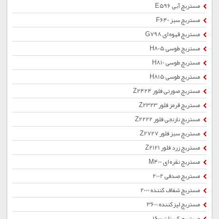
مستربچ آبی E596
مستربچ سبز F640
مستربچ قهوه ای G798
مستربچ طوسی H805
مستربچ طوسی H810
مستربچ طوسی H815
مستربچ صورتی فلور Z2424
مستربچ قرمز فلور Z2323
مستربچ نارنجی فلور Z2222
مستربچ سبز فلور Z2727
مستربچ زرد فلور Z2121
مستربچ نقره ای M400
مستربچ صدفی 2002
مستربچ شفاف کننده 2000
مستربچ لیزکننده 3600
مستربچ کربنات 1600