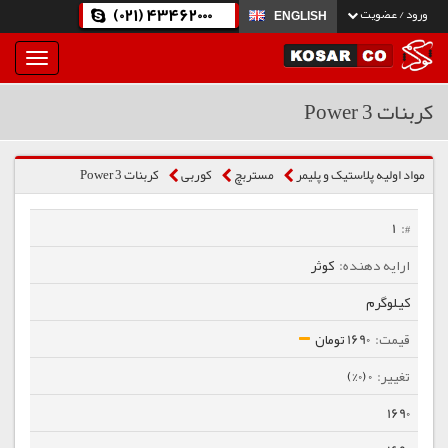
(021) 43462000
ورود / عضویت
ENGLISH
بار
و
بسته
کربنات Power 3
نمودن
فهرست
مواد اولیه پلاستیک و پلیمر
مستربچ
كوربی
کربنات Power 3
1
کوثر
کیلوگرم
1690 تومان
0 (0%)
1690