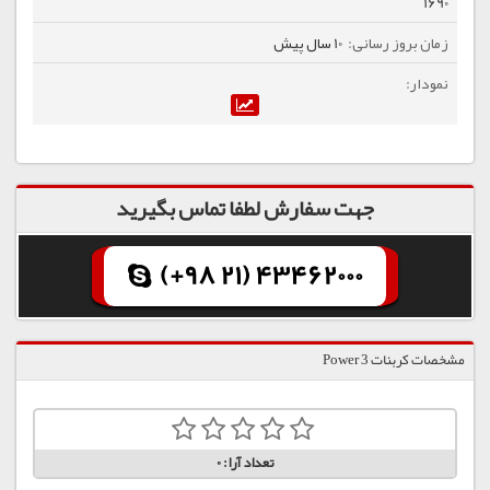
1690
10 سال پیش
جهت سفارش لطفا تماس بگیرید
(+98 21) 43462000
مشخصات کربنات Power 3
تعداد آرا:
0